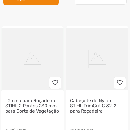
7
º
motosserra
8
º
ventilador
9
º
roçadeira
10
º
climatizador
Lâmina para Roçadeira
Cabeçote de Nylon
STIHL 2 Pontas 230 mm
STIHL TrimCut C 32-2
para Corte de Vegetação
para Roçadeira