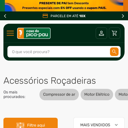
PARCELE EM ATÉ
10X
O que você procura?
TERMOS MAIS BUSCADOS
1
º
ar condicionado
Acessórios Roçadeiras
2
º
freezer
Os mais
3
º
fogão
Compressor de ar
Motor Elétrico
Mot
procurados:
4
º
forno
5
º
cervejeira
6
º
soprador
MAIS VENDIDOS