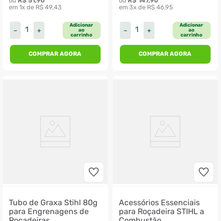
ou 
R$
51
,
90
ou 
R$
147
,
90
em 
1
x de 
R$
49
,
43
em 
3
x de 
R$
46
,
95
Adicionar
Adicionar
－
＋
－
＋
ao
ao
carrinho
carrinho
COMPRAR AGORA
COMPRAR AGORA
Tubo de Graxa Stihl 80g
Acessórios Essenciais
para Engrenagens de
para Roçadeira STIHL a
Roçadeiras
Combustão