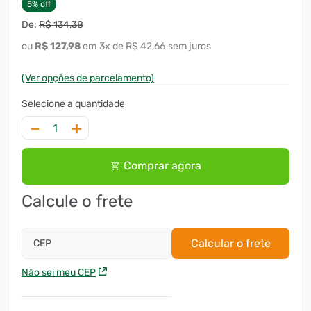
5
%
off
R$
134
,
38
R$
127
,
98
3
x
R$ 42,66
sem juros
(Ver opções de parcelamento)
－
＋
Comprar agora
Calcule o frete
Calcular o frete
CEP
Não sei meu CEP