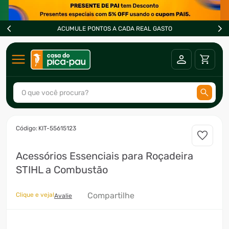
ACUMULE PONTOS A CADA REAL GASTO
O que você procura?
TERMOS MAIS BUSCADOS
:
KIT-55615123
1
º
ar condicionado
Acessórios Essenciais para Roçadeira
2
º
fogão
STIHL a Combustão
3
º
freezer
4
º
forno
Compartilhe
Clique e veja!
Avalie
5
º
soprador
6
º
cervejeira