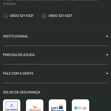
estoque.
0800 321 4321
0800 321 4321
INSTITUCIONAL
Sobre a Empresa
PRECISA DE AJUDA
Nossas Lojas
Blog
Garantia
FALE COM A GENTE
Como Rastrear pedido
É seguro comprar
Atendimento
SELOS DE SEGURANÇA
FAQ
Trabalhe Conosco
Trocas e Devoluções
Política de Pagamento