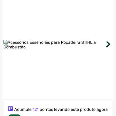
7
º
ventilador
8
º
motosserra
9
º
lavadora
10
º
climatizador
Acumule
121
pontos levando este produto agora