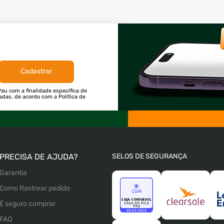
Cadastrar
au com a finalidade específica de
tadas, de acordo com a Política de
PRECISA DE AJUDA?
SELOS DE SEGURANÇA
Garantia
Como Rastrear pedido
É seguro comprar
FAQ