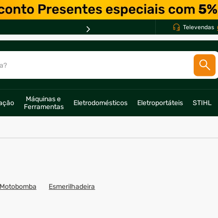
Televendas
a?
SCADOS
Máquinas e 
ração
Eletrodomésticos
Eletroportáteis
STIHL
o
Ferramentas
Motobomba
Esmerilhadeira