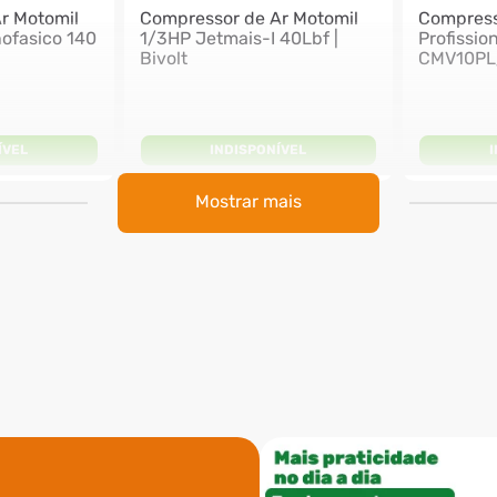
r Motomil
Compressor de Ar Motomil
Compress
ofasico 140
1/3HP Jetmais-I 40Lbf |
Profissio
Bivolt
CMV10PL/
ÍVEL
INDISPONÍVEL
Mostrar mais