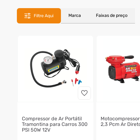
8
º
motosserra
9
º
lavadora
Marca
Faixas de preço
Filtre Aqui
10
º
climatizador
Compressor de Ar Portátil
Motocompressor 
Tramontina para Carros 300
2,3 Pcm Ar Diret
PSI 50W 12V