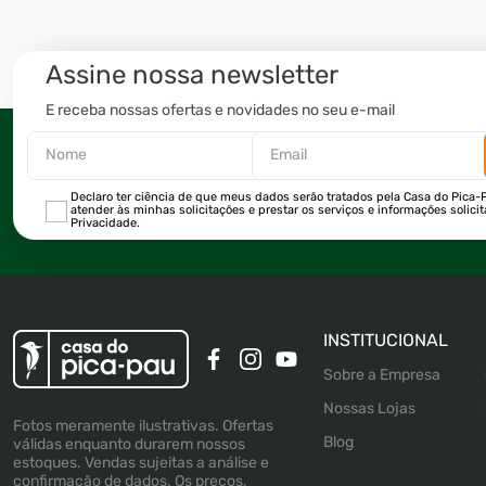
Assine nossa newsletter
E receba nossas ofertas e novidades no seu e-mail
Declaro ter ciência de que meus dados serão tratados pela Casa do Pica-P
atender às minhas solicitações e prestar os serviços e informações solici
Privacidade.
INSTITUCIONAL
Sobre a Empresa
Nossas Lojas
Fotos meramente ilustrativas. Ofertas
Blog
válidas enquanto durarem nossos
estoques. Vendas sujeitas a análise e
confirmação de dados. Os preços,