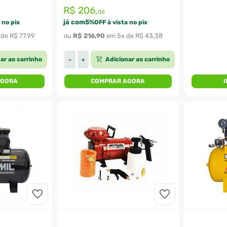
R$
206
,
06
já com
5
%
 no pix
OFF à vista no pix
 de 
R$
77
,
99
ou 
R$
216
,
90
 em 
5
x de 
R$
43
,
38
ar ao carrinho
Adicionar ao carrinho
－
＋
AGORA
COMPRAR AGORA