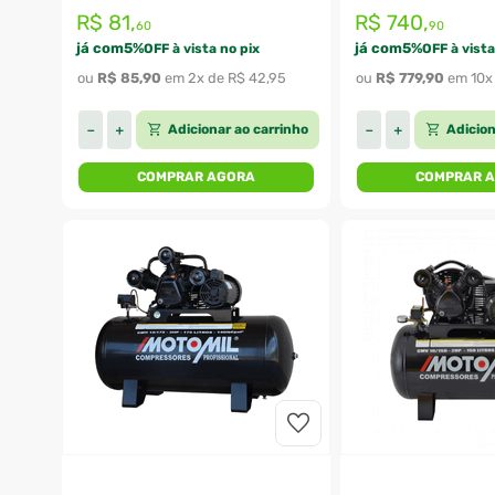
R$
81
,
R$
740
,
60
90
já com
5
%
já com
5
%
OFF à vista no pix
OFF à vista
ou 
R$
85
,
90
 em 
2
x de 
R$
42
,
95
ou 
R$
779
,
90
 em 
10
x
Adicionar ao carrinho
Adicion
－
＋
－
＋
COMPRAR AGORA
COMPRAR 