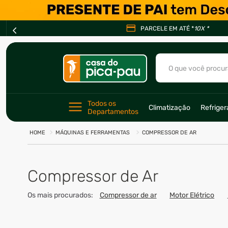
PARCELE EM ATÉ *
10X *
O que você procur
TERMOS MAIS BU
Todos os 
Climatização
Refrige
1
º
ar condicionad
Departamentos
2
º
fogão
MÁQUINAS E FERRAMENTAS
COMPRESSOR DE AR
3
º
freezer
4
º
forno
Compressor de Ar
5
º
soprador
Os mais procurados:
Compressor de ar
Motor Elétrico
6
º
cervejeira
7
º
ventilador