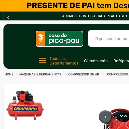
ACUMULE PONTOS A CADA REAL GASTO
O que você procur
TERMOS MAIS BU
Todos os 
Climatização
Refrige
Departamentos
1
º
ar condicionad
MÁQUINAS E FERRAMENTAS
COMPRESSOR DE AR
COMPRESSOR D
2
º
fogão
3
º
freezer
4
º
forno
5
º
soprador
6
º
cervejeira
7
º
ventilador