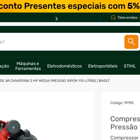
Televendas
a?
SCADOS
Máquinas e 
ração
Eletrodomésticos
Eletroportáteis
STIHL
Ferramentas
o
E AR CHIAPERINI 2 HP MÉDIA PRESSÃO 10PCM 110 LITROS | BIVOLT
:
19195
Compress
Pressão 
Compressor 