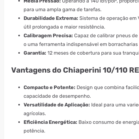
Média Pressão:
Operando a 140 lbf/pol², proporci
para uma ampla gama de tarefas.
Durabilidade Extrema:
Sistema de operação em 
útil prolongada e maior resistência.
Calibragem Precisa:
Capaz de calibrar pneus de 
o uma ferramenta indispensável em borracharias 
Garantia:
12 meses de cobertura para sua tranqui
Vantagens do Chiaperini 10/110 R
Compacto e Potente:
Design que combina facili
capacidade de desempenho.
Versatilidade de Aplicação:
Ideal para uma varie
agrícolas.
Eficiência Energética:
Baixo consumo de energi
potência.