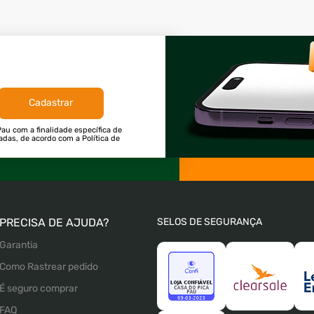
Cadastrar
au com a finalidade específica de
tadas, de acordo com a Política de
PRECISA DE AJUDA?
SELOS DE SEGURANÇA
Garantia
Como Rastrear pedido
É seguro comprar
FAQ