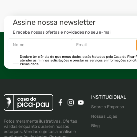
Assine nossa newsletter
E receba nossas ofertas e novidades no seu e-mail
Declaro ter ciência de que meus dados serão tratados pela Casa do Pica-P
atender às minhas solicitações e prestar os serviços e informações solici
Privacidade.
INSTITUCIONAL
Sobre a Empresa
Nossas Lojas
Fotos meramente ilustrativas. Ofertas
Blog
válidas enquanto durarem nossos
estoques. Vendas sujeitas a análise e
confirmação de dados. Os preços,