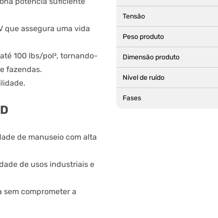
ona potência suficiente
Tensão
V que assegura uma vida
Peso produto
até 100 lbs/pol², tornando-
Dimensão produto
e fazendas.
Nível de ruído
lidade.
Fases
ED
dade de manuseio com alta
dade de usos industriais e
a sem comprometer a