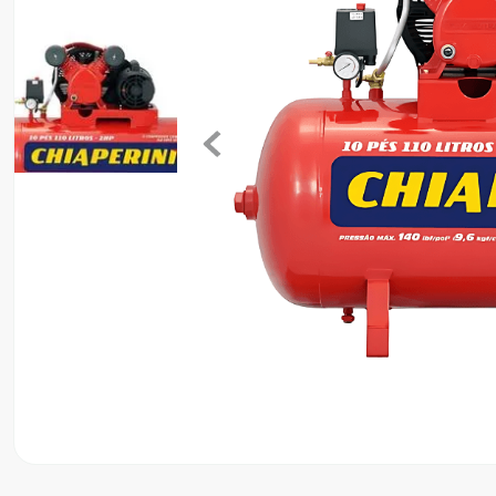
8
º
motosserra
9
º
lavadora
10
º
climatizador