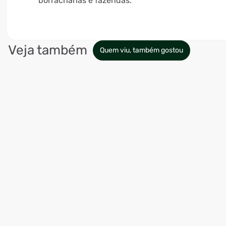
borracharias e fazendas.
Veja também
Quem viu, também gostou