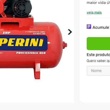
maior vida ú
aplicações
veja mais
Acumul
Este produt
Quero saber qu