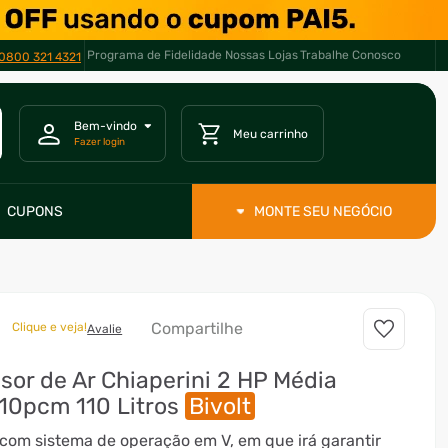
Programa de Fidelidade
Nossas Lojas
Trabalhe Conosco
0800 321 4321
CUPONS
MONTE SEU NEGÓCIO
Compartilhe
Clique e veja!
Avalie
or de Ar Chiaperini 2 HP Média
10pcm 110 Litros
Bivolt
com sistema de operação em V, em que irá garantir