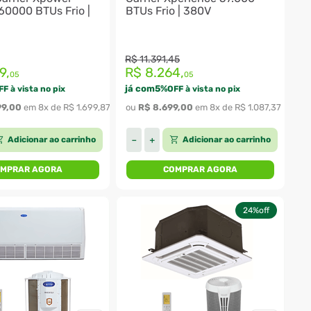
60000 BTUs Frio |
BTUs Frio | 380V
R$
11
.
391
,
45
9
,
R$
8
.
264
,
05
05
já com
5
%
FF à vista no pix
OFF à vista no pix
99
,
00
 em 
8
x de 
R$
1
.
699
,
87
ou 
R$
8
.
699
,
00
 em 
8
x de 
R$
1
.
087
,
37
Adicionar ao carrinho
Adicionar ao carrinho
－
＋
MPRAR AGORA
COMPRAR AGORA
24%
off