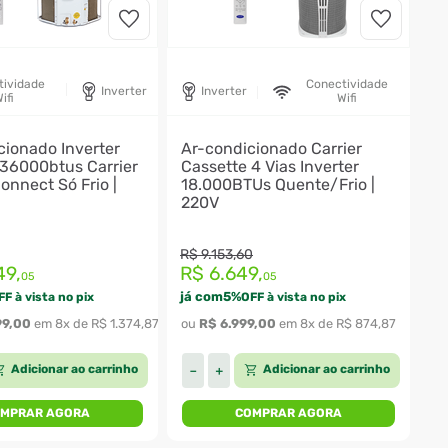
tividade
Conectividade
Inverter
Inverter
ifi
Wifi
cionado Inverter
Ar-condicionado Carrier
 36000btus Carrier
Cassette 4 Vias Inverter
nnect Só Frio |
18.000BTUs Quente/Frio |
220V
R$
9
.
153
,
60
49
,
R$
6
.
649
,
05
05
já com
5
%
FF à vista no pix
OFF à vista no pix
99
,
00
 em 
8
x de 
R$
1
.
374
,
87
ou 
R$
6
.
999
,
00
 em 
8
x de 
R$
874
,
87
Adicionar ao carrinho
Adicionar ao carrinho
－
＋
MPRAR AGORA
COMPRAR AGORA