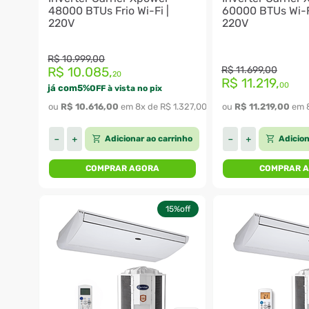
48000 BTUs Frio Wi-Fi |
60000 BTUs Wi-Fi
220V
220V
R$
10
.
999
,
00
R$
10
.
085
,
R$
11
.
699
,
00
20
R$
11
.
219
,
00
já com
5
%
OFF à vista no pix
ou 
R$
10
.
616
,
00
 em 
8
x de 
R$
1
.
327
,
00
ou 
R$
11
.
219
,
00
 em 
Adicionar ao carrinho
Adicion
－
＋
－
＋
COMPRAR AGORA
COMPRAR 
15%
off