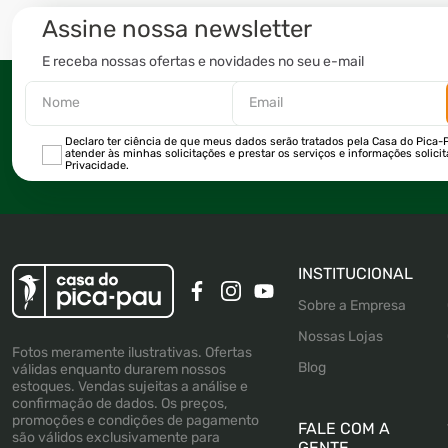
Assine nossa newsletter
E receba nossas ofertas e novidades no seu e-mail
Declaro ter ciência de que meus dados serão tratados pela Casa do Pica-P
atender às minhas solicitações e prestar os serviços e informações solici
Privacidade.
INSTITUCIONAL
Sobre a Empresa
Nossas Lojas
Fotos meramente ilustrativas. Ofertas
Blog
válidas enquanto durarem nossos
estoques. Vendas sujeitas a análise e
confirmação de dados. Os preços,
promoções e condições de pagamento
FALE COM A
são válidos exclusivamente para
GENTE