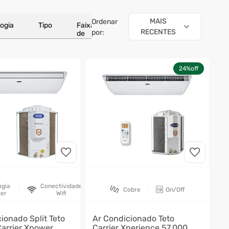
MAIS
Ordenar
ogia
Tipo
Faixas
RECENTES
por:
de
preço
24%
off
ogia
Conectividade
Cobre
On/Off
ter
Wifi
ionado Split Teto
Ar Condicionado Teto
Carrier Xpower
Carrier Xperience 57.000