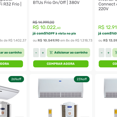
BTUs Frio On/Off | 380V
 R32 Frio |
Connect 
220V
R$
14
.
999
,
00
R$
10
.
022
,
R$
12
.
91
40
já com
5
%
já com
5
%
OFF à vista no pix
O
8
x de 
R$
1
.
402
,
37
ou 
R$
10
.
549
,
90
 em 
8
x de 
R$
1
.
318
,
73
ou 
R$
13
.
5
ar ao carrinho
Adicionar ao carrinho
－
＋
－
＋
AGORA
COMPRAR AGORA
CO
26%
off
23%
off