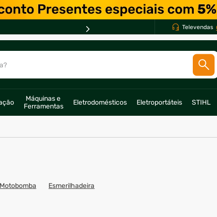
Televendas
a?
SCADOS
Máquinas e 
ração
Eletrodomésticos
Eletroportáteis
STIHL
o
Ferramentas
Motobomba
Esmerilhadeira