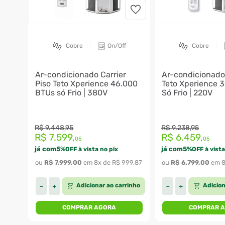
Cobre
On/Off
Cobre
Ar-condicionado Carrier
Ar-condicionado 
Piso Teto Xperience 46.000
Teto Xperience 
BTUs só Frio | 380V
Só Frio | 220V
R$
9
.
448
,
95
R$
9
.
238
,
95
R$
7
.
599
,
R$
6
.
459
,
05
05
já com
5
%
já com
5
%
OFF à vista no pix
OFF à vista
ou 
R$
7
.
999
,
00
 em 
8
x de 
R$
999
,
87
ou 
R$
6
.
799
,
00
 em 
Adicionar ao carrinho
Adicion
－
＋
－
＋
COMPRAR AGORA
COMPRAR 