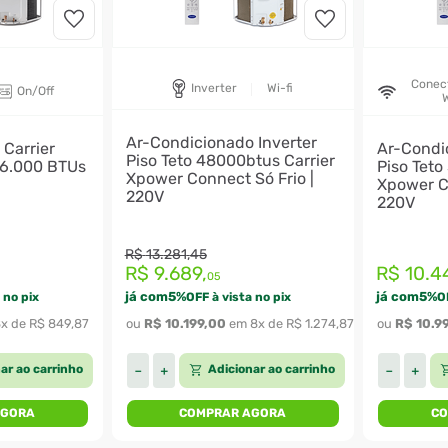
Conec
Inverter
Wi-fi
On/Off
W
Ar-Condicionado Inverter
Carrier
Ar-Condi
Piso Teto 48000btus Carrier
36.000 BTUs
Piso Teto
Xpower Connect Só Frio |
Xpower Co
220V
220V
R$
13
.
281
,
45
R$
9
.
689
,
R$
10
.
4
05
já com
5
%
já com
5
%
 no pix
OFF à vista no pix
O
8
x de 
R$
849
,
87
ou 
R$
10
.
199
,
00
 em 
8
x de 
R$
1
.
274
,
87
ou 
R$
10
.
9
ar ao carrinho
Adicionar ao carrinho
－
＋
－
＋
AGORA
COMPRAR AGORA
CO