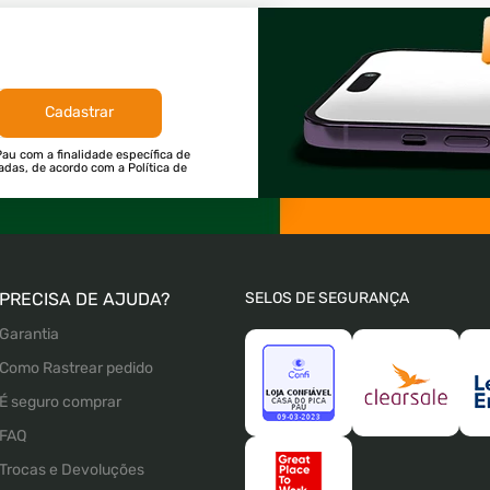
Cadastrar
au com a finalidade específica de
tadas, de acordo com a Política de
PRECISA DE AJUDA?
SELOS DE SEGURANÇA
Garantia
Como Rastrear pedido
É seguro comprar
FAQ
Trocas e Devoluções