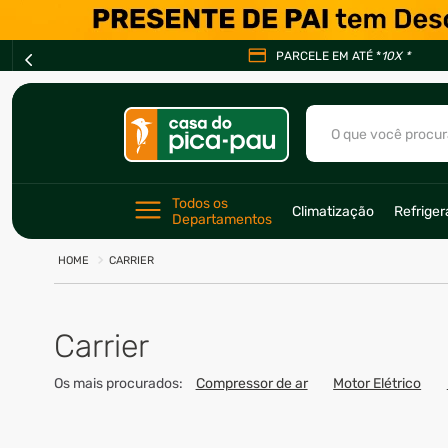
PARCELE EM ATÉ *
10X *
O que você procur
TERMOS MAIS BU
Todos os 
Climatização
Refrige
1
º
ar condicionad
Departamentos
2
º
freezer
CARRIER
3
º
fogão
4
º
forno
Carrier
5
º
cervejeira
Os mais procurados:
Compressor de ar
Motor Elétrico
6
º
soprador
7
º
motosserra