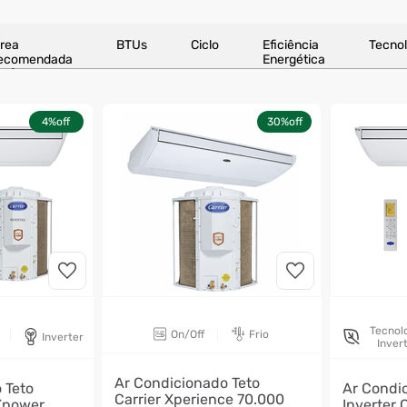
rea
BTUs
Ciclo
Eficiência
Tecnol
ecomendada
Energética
m²)
4%
off
30%
off
Tecnol
On/Off
Frio
Inverter
Inver
Ar Condicionado Teto
 Teto
Ar Condic
Carrier Xperience 70.000
 Xpower
Inverter 