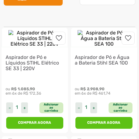
7
º
ventilador
8
º
motosserra
9
º
lavadora
10
º
climatizador
Aspirador de Pó e
Aspirador de Pó e Água
Líquidos STIHL Elétrico
a Bateria Stihl SEA 100
SE 33 | 220V
ou 
R$
1
.
085
,
90
ou 
R$
2
.
908
,
90
em 
6
x de 
R$
172
,
36
em 
6
x de 
R$
461
,
74
Adicionar
Adicionar
－
＋
－
＋
ao
ao
carrinho
carrinho
COMPRAR AGORA
COMPRAR AGORA