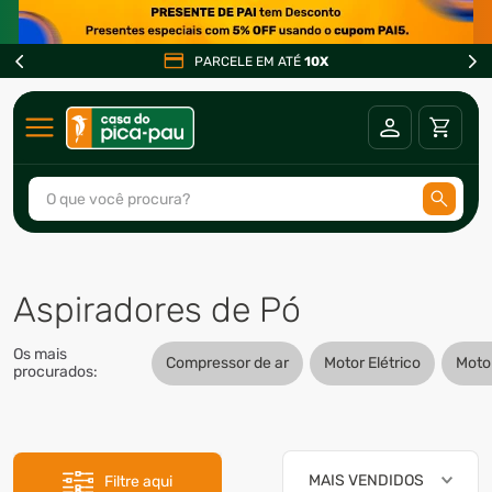
PARCELE EM ATÉ
10X
O que você procura?
TERMOS MAIS BUSCADOS
1
º
ar condicionado
Aspiradores de Pó
2
º
fogão
Os mais
3
º
freezer
Compressor de ar
Motor Elétrico
Mot
procurados:
4
º
forno
5
º
soprador
6
º
cervejeira
MAIS VENDIDOS