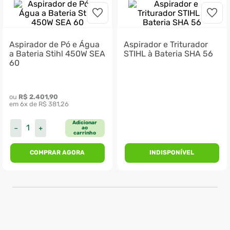
Aspirador de Pó e Água
Aspirador e Triturador
a Bateria Stihl 450W SEA
STIHL à Bateria SHA 56
60
ou 
R$
2
.
401
,
90
em 
6
x de 
R$
381
,
26
Adicionar
－
＋
ao
carrinho
COMPRAR AGORA
INDISPONÍVEL