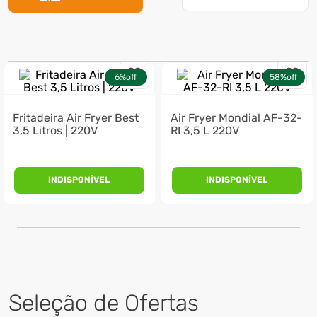
7
º
ventilador
8
º
motosserra
9
º
lavadora
6%
off
58%
off
10
º
climatizador
Fritadeira Air Fryer Best
Air Fryer Mondial AF-32-
3,5 Litros | 220V
RI 3,5 L 220V
INDISPONÍVEL
INDISPONÍVEL
Seleção de Ofertas