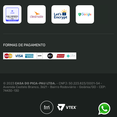
Trabalhe Conosco
Trocas e Devoluções
Política de Pagamento
Política de Privacidade
Política de Cookies
Termos e Condições
FORMAS DE PAGAMENTO
Política de Promoções e Preços
Mapa do Site
© 2023
CASA DO PICA-PAU LTDA.
- CNPJ: 50.223.823/0001-54 -
Avenida Castelo Branco, 3621 - Bairro Rodoviário - Goiânia/GO - CEP:
74430-130