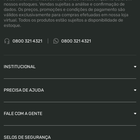
nossos estoques. Vendas sujeitas a análise e confirmação de
dados. Os preços, promoções e condições de pagamento são
válidos exclusivamente para compras efetuadas em nossa loja
virtual. Todos os produtos estão sujeitos a disponibilidade de
estoque.
0800 321 4321
0800 321 4321
INSTITUCIONAL
Sobre a Empresa
PRECISA DE AJUDA
Nossas Lojas
Blog
Garantia
FALE COM A GENTE
Como Rastrear pedido
É seguro comprar
Atendimento
SELOS DE SEGURANÇA
FAQ