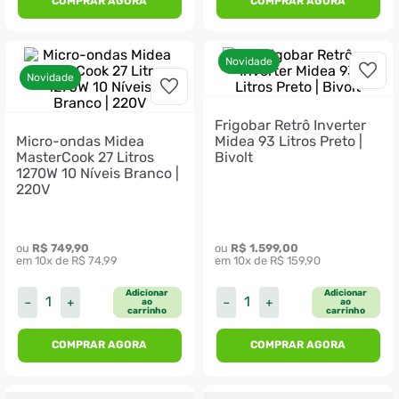
COMPRAR AGORA
COMPRAR AGORA
Novidade
Novidade
Frigobar Retrô Inverter
Micro-ondas Midea
Midea 93 Litros Preto |
MasterCook 27 Litros
Bivolt
1270W 10 Níveis Branco |
220V
ou 
R$
749
,
90
ou 
R$
1
.
599
,
00
em 
10
x de 
R$
74
,
99
em 
10
x de 
R$
159
,
90
Adicionar
Adicionar
－
＋
－
＋
ao
ao
carrinho
carrinho
COMPRAR AGORA
COMPRAR AGORA