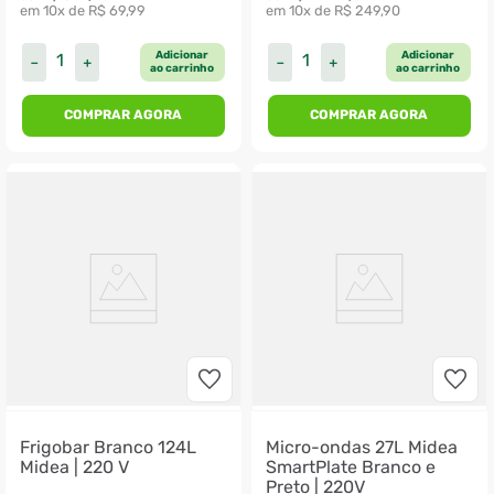
em 
10
x de 
R$
69
,
99
em 
10
x de 
R$
249
,
90
Adicionar
Adicionar
－
＋
－
＋
ao carrinho
ao carrinho
COMPRAR AGORA
COMPRAR AGORA
Frigobar Branco 124L
Micro-ondas 27L Midea
Midea | 220 V
SmartPlate Branco e
Preto | 220V