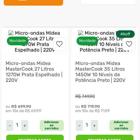
7
º
motosserra
8
º
ventilador
9
º
roçadeira
4%
off
10
º
climatizador
Novidade
Novidade
Micro-ondas Midea
Micro-ondas Midea
MasterCook 27 Litros
MasterCook 35 Litros
1270W Prata Espelhado |
1450W 10 Níveis de
220V
Potência Preto | 220V
R$
749
,
90
ou 
R$
699
,
90
ou 
R$
719
,
90
em 
10
x de 
R$
69
,
99
em 
10
x de 
R$
71
,
99
Adicionar
Adicionar
－
＋
－
＋
ao
ao
carrinho
carrinho