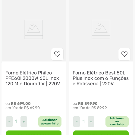
Forno Elétrico Philco
Forno Elétrico Best 50L
PFE60I 2000W 60L Inox
Plus Inox com 6 Funções
120 Min Dourador | 220V
e Rotisseria | 220V
ou 
R$
699
,
00
ou 
R$
899
,
90
em 
10
x de 
R$
69
,
90
em 
10
x de 
R$
89
,
99
Adicionar
Adicionar
－
＋
－
＋
ao
ao carrinho
carrinho