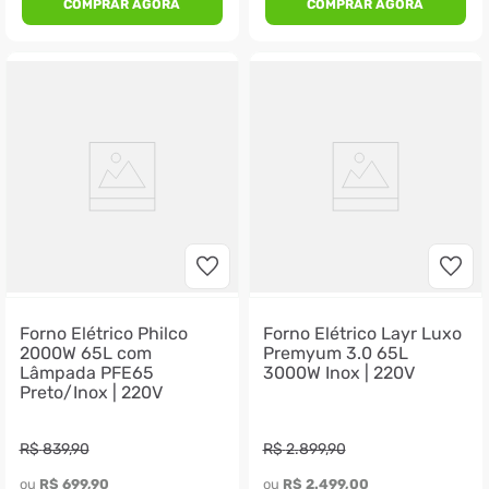
COMPRAR AGORA
COMPRAR AGORA
Forno Elétrico Philco
Forno Elétrico Layr Luxo
2000W 65L com
Premyum 3.0 65L
Lâmpada PFE65
3000W Inox | 220V
Preto/Inox | 220V
R$
839
,
90
R$
2
.
899
,
90
ou 
R$
699
,
90
ou 
R$
2
.
499
,
00