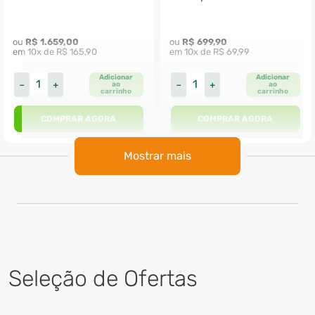
ou 
R$
1
.
659
,
00
ou 
R$
699
,
90
em 
10
x de 
R$
165
,
90
em 
10
x de 
R$
69
,
99
Adicionar
Adicionar
－
＋
－
＋
ao
ao
carrinho
carrinho
COMPRAR AGORA
COMPRAR AGORA
Mostrar mais
Seleção de Ofertas