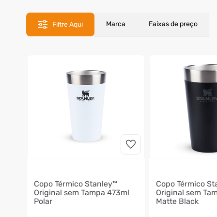
8
º
ventilador
9
º
climatizador
Marca
Faixas de preço
Filtre Aqui
10
º
lavadora
Copo Térmico Stanley™
Copo Térmico St
Original sem Tampa 473ml
Original sem Ta
Polar
Matte Black