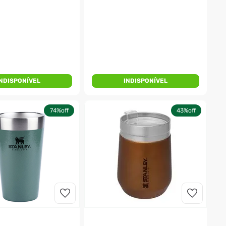
INDISPONÍVEL
INDISPONÍVEL
74%
off
43%
off