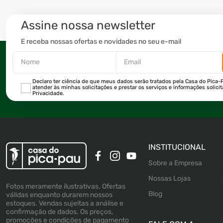
Assine nossa newsletter
E receba nossas ofertas e novidades no seu e-mail
Declaro ter ciência de que meus dados serão tratados pela Casa do Pica-P
atender às minhas solicitações e prestar os serviços e informações solici
Privacidade.
INSTITUCIONAL
Sobre a Empresa
Nossas Lojas
Fotos meramente ilustrativas. Ofertas
Blog
válidas enquanto durarem nossos
estoques. Vendas sujeitas a análise e
confirmação de dados. Os preços,
promoções e condições de pagamento