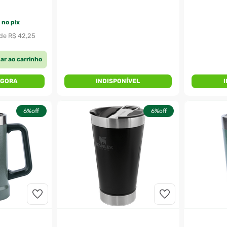
 no pix
de 
R$
42
,
25
ar ao carrinho
AGORA
INDISPONÍVEL
6%
off
6%
off