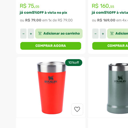
R$
75
,
R$
160
,
05
55
já com
5
%
já com
5
%
OFF à vista no pix
OFF à vista
ou 
R$
79
,
00
 em 
1
x de 
R$
79
,
00
ou 
R$
169
,
00
 em 
4
x 
Adicionar ao carrinho
Adicion
－
＋
－
＋
COMPRAR AGORA
COMPRAR 
10%
off