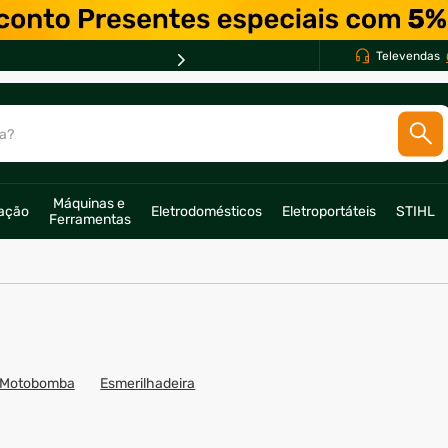
Televendas
a?
SCADOS
Máquinas e 
ração
Eletrodomésticos
Eletroportáteis
STIHL
o
Ferramentas
Motobomba
Esmerilhadeira