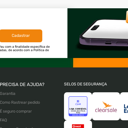
Cadastrar
au com a finalidade específica de
tadas, de acordo com a Política de
PRECISA DE AJUDA?
SELOS DE SEGURANÇA
Garantia
Como Rastrear pedido
É seguro comprar
FAQ