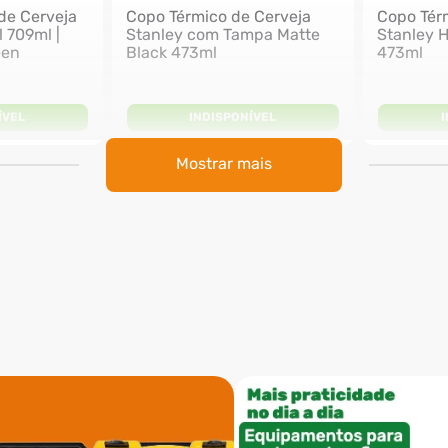
de Cerveja
Copo Térmico de Cerveja
Copo Tér
l 709ml |
Stanley com Tampa Matte
Stanley 
een
Black 473ml
473ml
ÍVEL
INDISPONÍVEL
Mostrar mais