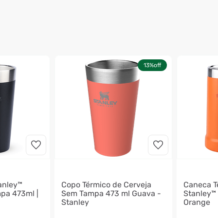
13%
off
anley™
Copo Térmico de Cerveja
Caneca T
mpa 473ml |
Sem Tampa 473 ml Guava -
Stanley™ 
Stanley
Orange