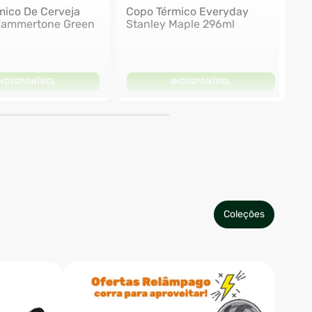
mico De Cerveja
Copo Térmico Everyday
Hammertone Green
Stanley Maple 296ml
INDISPONÍVEL
INDISPONÍVEL
Coleções