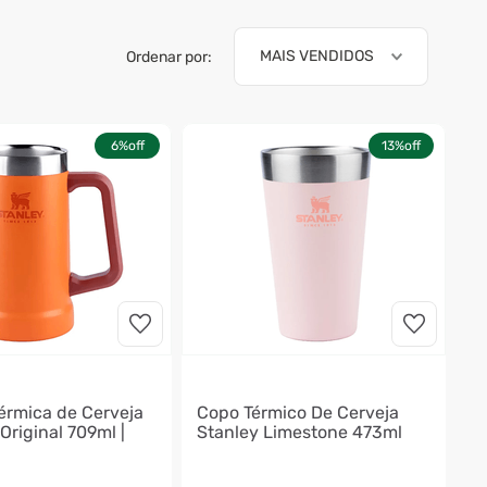
MAIS VENDIDOS
Ordenar por:
6%
off
13%
off
érmica de Cerveja
Copo Térmico De Cerveja
Original 709ml |
Stanley Limestone 473ml