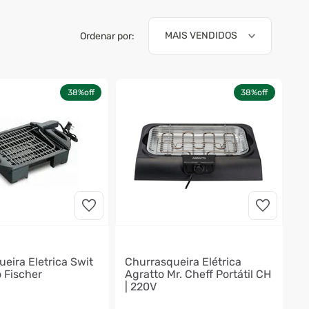
MAIS VENDIDOS
Ordenar por:
38%
off
38%
off
eira Eletrica Swit
Churrasqueira Elétrica
o Fischer
Agratto Mr. Cheff Portátil CH
| 220V