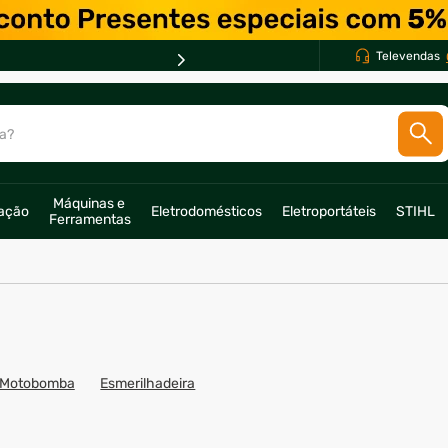
Televendas
a?
SCADOS
Máquinas e 
ração
Eletrodomésticos
Eletroportáteis
STIHL
o
Ferramentas
Motobomba
Esmerilhadeira