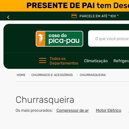
PARCELE EM ATÉ *
10X *
O que você procur
TERMOS MAIS BU
Todos os 
Climatização
Refrige
1
º
ar condicionad
Departamentos
2
º
fogão
CHURRASCO E ACESSÓRIOS
CHURRASQUEIRA
3
º
freezer
4
º
forno
Churrasqueira
5
º
soprador
Os mais procurados:
Compressor de ar
Motor Elétrico
6
º
cervejeira
7
º
ventilador