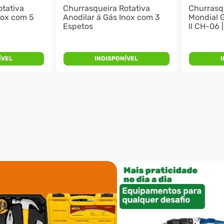
otativa
Churrasqueira Rotativa
Churrasqu
nox com 5
Anodilar á Gás Inox com 3
Mondial G
Espetos
II CH-06 
ÍVEL
INDISPONÍVEL