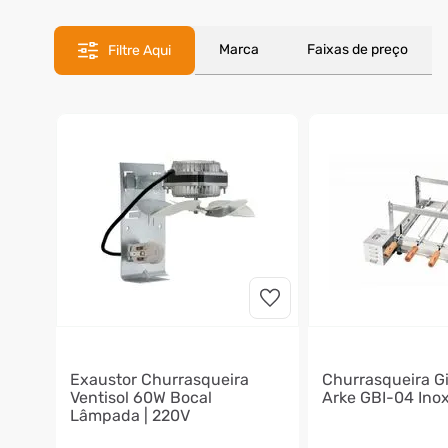
8
º
motosserra
9
º
lavadora
Marca
Faixas de preço
Filtre Aqui
10
º
climatizador
Exaustor Churrasqueira
Churrasqueira G
Ventisol 60W Bocal
Arke GBI-04 Inox
Lâmpada | 220V