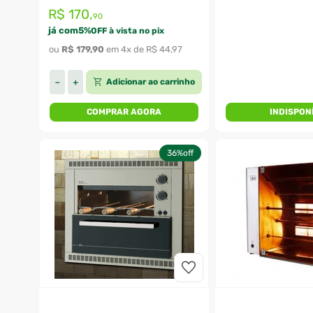
R$
170
,
90
já com
5
%
OFF à vista no pix
ou 
R$
179
,
90
 em 
4
x de 
R$
44
,
97
Adicionar ao carrinho
－
＋
COMPRAR AGORA
INDISPON
36%
off