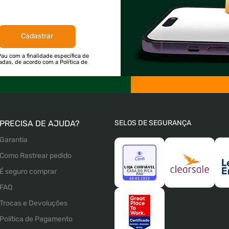
Cadastrar
au com a finalidade específica de
tadas, de acordo com a Política de
PRECISA DE AJUDA?
SELOS DE SEGURANÇA
Garantia
Como Rastrear pedido
É seguro comprar
FAQ
Trocas e Devoluções
Política de Pagamento