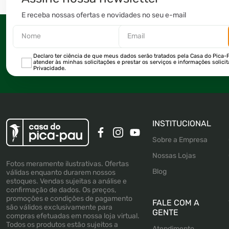
E receba nossas ofertas e novidades no seu e-mail
Declaro ter ciência de que meus dados serão tratados pela Casa do Pica-P
atender às minhas solicitações e prestar os serviços e informações solici
Privacidade.
INSTITUCIONAL
Sobre a Empresa
Nossas Lojas
Fotos meramente ilustrativas. Ofertas
Blog
válidas enquanto durarem nossos
estoques. Vendas sujeitas a análise e
confirmação de dados. Os preços,
promoções e condições de pagamento
FALE COM A
são válidos exclusivamente para
GENTE
compras efetuadas em nossa loja virtual.
Todos os produtos estão sujeitos a