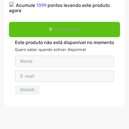
Acumule
1399
pontos levando este produto
7
º
ventilador
agora
8
º
motosserra
Indisponível
9
º
lavadora
10
º
climatizador
Este produto não está disponível no momento
Quero saber quando estiver disponível
ENVIAR