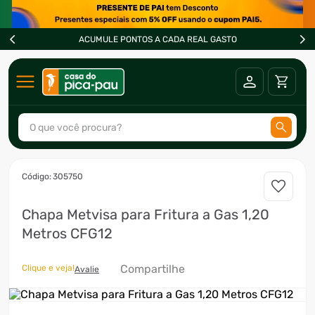
ACUMULE PONTOS A CADA REAL GASTO
O que você procura?
TERMOS MAIS BUSCADOS
:
305750
1
º
ar condicionado
Chapa Metvisa para Fritura a Gas 1,20
2
º
fogão
Metros CFG12
3
º
freezer
4
º
forno
Compartilhe
Clique e veja!
Avalie
5
º
soprador
6
º
cervejeira