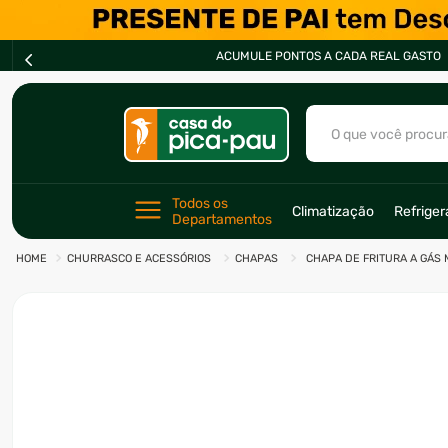
ACUMULE PONTOS A CADA REAL GASTO
O que você procur
TERMOS MAIS BU
Todos os 
Climatização
Refrige
Departamentos
1
º
ar condicionad
CHURRASCO E ACESSÓRIOS
CHAPAS
CHAPA DE FRITURA A GÁS 
2
º
fogão
3
º
freezer
4
º
forno
5
º
soprador
6
º
cervejeira
7
º
ventilador