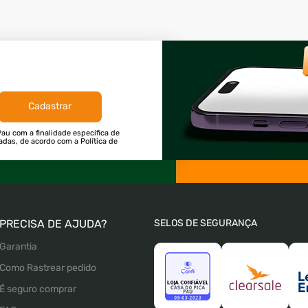
Cadastrar
au com a finalidade específica de
tadas, de acordo com a Política de
PRECISA DE AJUDA?
SELOS DE SEGURANÇA
Garantia
Como Rastrear pedido
É seguro comprar