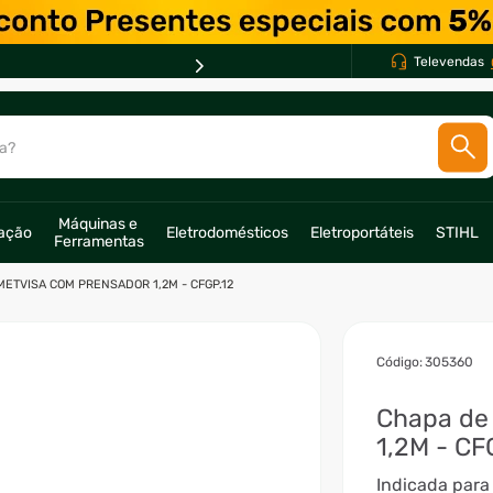
Televendas
a?
SCADOS
Máquinas e 
ração
Eletrodomésticos
Eletroportáteis
STIHL
Ferramentas
o
METVISA COM PRENSADOR 1,2M - CFGP.12
:
305360
Chapa de 
1,2M - CF
Indicada para