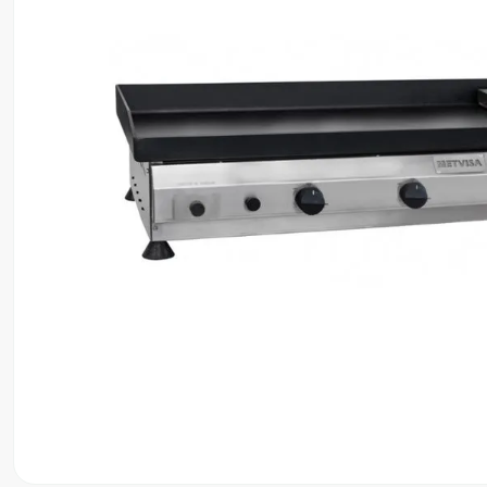
8
º
motosserra
9
º
lavadora
10
º
climatizador