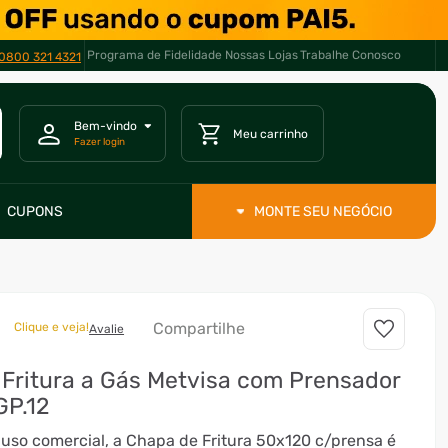
Programa de Fidelidade
Nossas Lojas
Trabalhe Conosco
0800 321 4321
CUPONS
MONTE SEU NEGÓCIO
Compartilhe
Clique e veja!
Avalie
Fritura a Gás Metvisa com Prensador
GP.12
 uso comercial, a Chapa de Fritura 50x120 c/prensa é