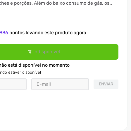
nches e porções. Além do baixo consumo de gás, os
em ser preparados com óleo ou gordura comestível.
886
pontos levando este produto agora
Indisponível
não está disponível no momento
ndo estiver disponível
ENVIAR