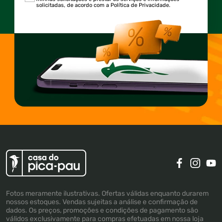
solicitadas, de acordo com a Política de Privacidade.
Fotos meramente ilustrativas. Ofertas válidas enquanto durarem
nossos estoques. Vendas sujeitas a análise e confirmação de
dados. Os preços, promoções e condições de pagamento são
válidos exclusivamente para compras efetuadas em nossa loja