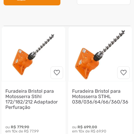
7
º
motosserra
8
º
ventilador
9
º
roçadeira
10
º
lavadora
Furadeira Bristol para
Furadeira Bristol para
Motosserra Stihl
Motosserra STIHL
172/182/212 Adaptador
038/036/64/66/360/361
Perfuração
ou 
R$
779
,
90
ou 
R$
699
,
00
em 
10
x de 
R$
77
,
99
em 
10
x de 
R$
69
,
90