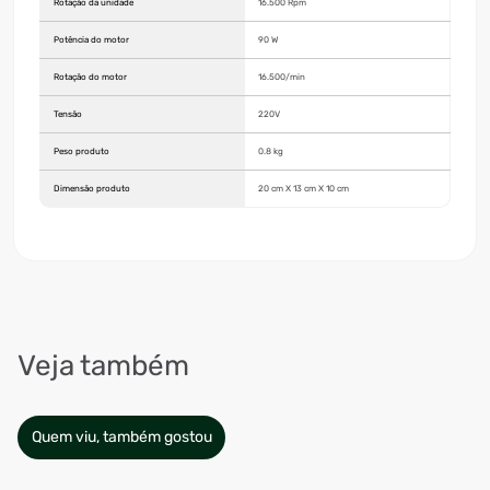
Rotação da unidade
16.500 Rpm
Potência do motor
90 W
Rotação do motor
16.500/min
Tensão
220V
Peso produto
0.8 kg
Dimensão produto
20 cm X 13 cm X 10 cm
Veja também
Quem viu, também gostou