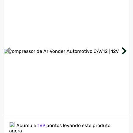
7
º
motosserra
8
º
ventilador
9
º
climatizador
10
º
lavadora
Acumule
189
pontos levando este produto
agora