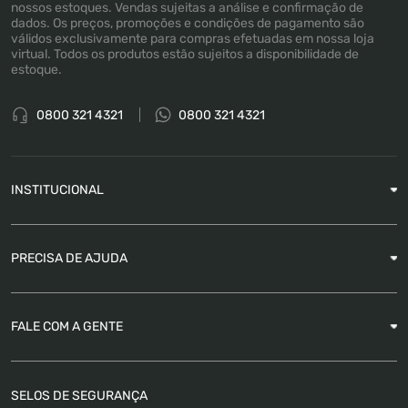
nossos estoques. Vendas sujeitas a análise e confirmação de
dados. Os preços, promoções e condições de pagamento são
válidos exclusivamente para compras efetuadas em nossa loja
virtual. Todos os produtos estão sujeitos a disponibilidade de
estoque.
0800 321 4321
0800 321 4321
INSTITUCIONAL
Sobre a Empresa
PRECISA DE AJUDA
Nossas Lojas
Blog
Garantia
FALE COM A GENTE
Como Rastrear pedido
É seguro comprar
Atendimento
SELOS DE SEGURANÇA
FAQ