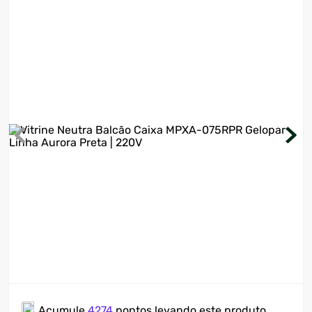
7
º
motosserra
8
º
ventilador
9
º
climatizador
10
º
lavadora
Acumule
4274
pontos levando este produto