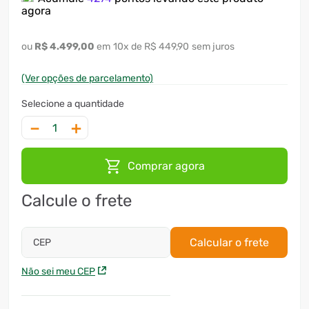
agora
R$
4
.
499
,
00
10
x
R$ 449,90
sem juros
(Ver opções de parcelamento)
－
＋
Comprar agora
Calcule o frete
Calcular o frete
CEP
Não sei meu CEP