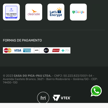
Trabalhe Conosco
Trocas e Devoluções
Política de Pagamento
Política de Privacidade
Política de Cookies
Termos e Condições
FORMAS DE PAGAMENTO
Política de Promoções e Preços
Mapa do Site
© 2023
CASA DO PICA-PAU LTDA.
- CNPJ: 50.223.823/0001-54 -
Avenida Castelo Branco, 3621 - Bairro Rodoviário - Goiânia/GO - CEP:
74430-130