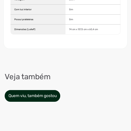
Com luz interior
Sim
Possui prateleiras
Sim
Dimensões (LxAxP)
74 cm x 137,5 cm x 60,4 cm
Veja também
Quem viu, também gostou