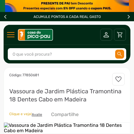
ACUMULE PONTOS A CADA REAL GASTO
O que você procura?
TERMOS MAIS BUSCADOS
:
77850681
1
º
ar condicionado
Vassoura de Jardim Plástica Tramontina
2
º
freezer
18 Dentes Cabo em Madeira
3
º
forno
4
º
fogão
Compartilhe
Clique e veja!
Avalie
5
º
cervejeira
6
º
soprador