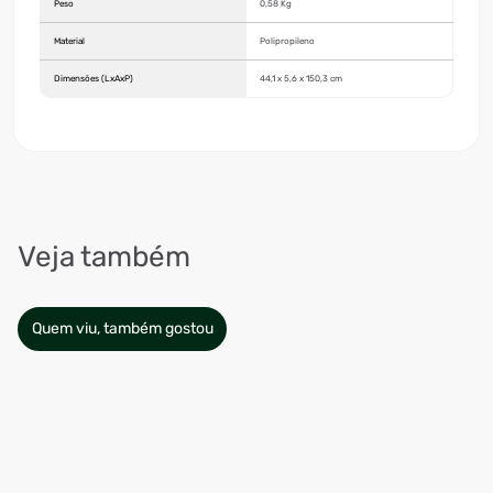
Peso
0,58 Kg
Material
Polipropileno
Dimensões (LxAxP)
44,1 x 5,6 x 150,3 cm
Veja também
Quem viu, também gostou