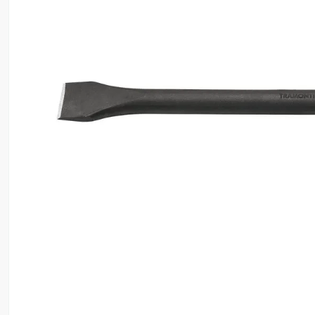
8
º
motosserra
9
º
lavadora
10
º
climatizador