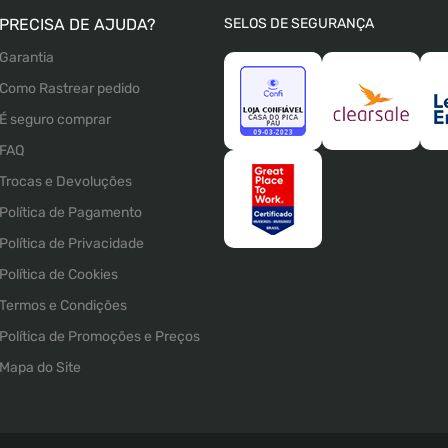
PRECISA DE AJUDA?
SELOS DE SEGURANÇA
Garantia
Como Rastrear pedido
É seguro comprar
FAQ
Trocas e Devoluções
Política de Pagamento
Política de Privacidade
Política de Cookies
Termos e Condições
Política de Promoções e Preços
Mapa do Site