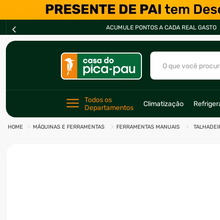
ACUMULE PONTOS A CADA REAL GASTO
O que você procur
TERMOS MAIS BU
Todos os 
Climatização
Refrige
Departamentos
1
º
ar condicionad
MÁQUINAS E FERRAMENTAS
FERRAMENTAS MANUAIS
TALHADEI
2
º
fogão
3
º
freezer
4
º
forno
5
º
soprador
6
º
cervejeira
7
º
ventilador