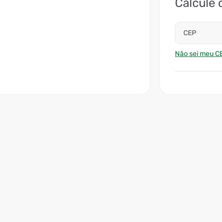
Calcule 
CEP
Não sei meu C