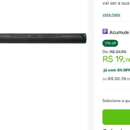
vai ser a sua
paredes de a
construções 
veja mais
pintura elet
através de t
e durável co
Acumul
confia!
17
%
off
R$
24
,
90
R$
19
,
7
já com
5
%
OFF
R$
20
,
78