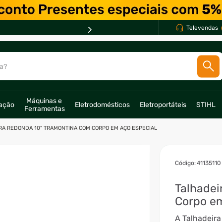
Televendas
a?
SCADOS
Máquinas e 
ração
Eletrodomésticos
Eletroportáteis
STIHL
Ferramentas
o
RA REDONDA 10" TRAMONTINA COM CORPO EM AÇO ESPECIAL
:
41135110
Talhadei
Corpo em
A Talhadeir