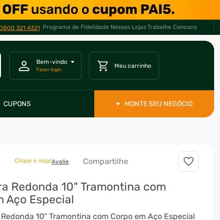
Programa de Fidelidade
Nossas Lojas
Trabalhe Conosco
0800 321 4321
CUPONS
MONTE SEU NEGÓCIO
Compartilhe
Clique e veja!
Avalie
ra Redonda 10" Tramontina com
 Aço Especial
a Redonda 10" Tramontina com Corpo em Aço Especial