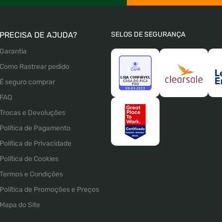
PRECISA DE AJUDA?
SELOS DE SEGURANÇA
Garantia
Como Rastrear pedido
É seguro comprar
FAQ
Trocas e Devoluções
Política de Pagamento
Política de Privacidade
Política de Cookies
Termos e Condições
Política de Promoções e Preços
Mapa do Site