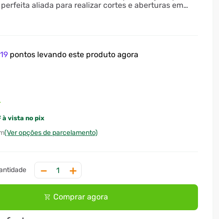
 perfeita aliada para realizar cortes e aberturas em
lvenaria, seja em reparos domésticos ou em
civis. A proteção contra corrosão é garantida pela
rostática e sua resistência mecânica foi comprovada
estes de aplicação prática. Uma ferramenta resistente
m a garantia Tramontina que você já conhece e
e
19
pontos levando este produto agora
4
 à vista no pix
(Ver opções de parcelamento)
－
＋
Comprar agora