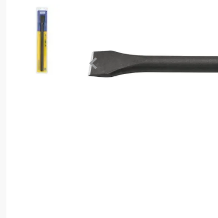
8
º
ventilador
9
º
roçadeira
10
º
lavadora