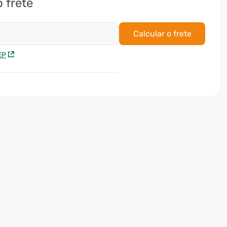
o frete
Calcular o frete
EP