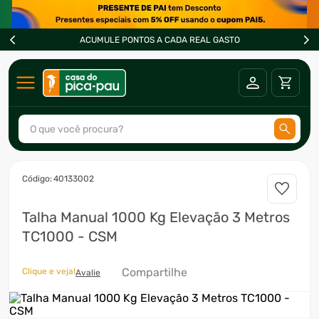
ACUMULE PONTOS A CADA REAL GASTO
O que você procura?
TERMOS MAIS BUSCADOS
:
40133002
1
º
ar condicionado
Talha Manual 1000 Kg Elevação 3 Metros
2
º
freezer
TC1000 - CSM
3
º
fogão
4
º
forno
Compartilhe
Clique e veja!
Avalie
5
º
cervejeira
6
º
soprador