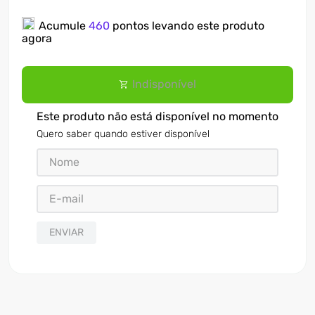
7
º
motosserra
Acumule
460
pontos levando este produto
agora
8
º
ventilador
9
º
roçadeira
Indisponível
10
º
climatizador
Este produto não está disponível no momento
Quero saber quando estiver disponível
ENVIAR