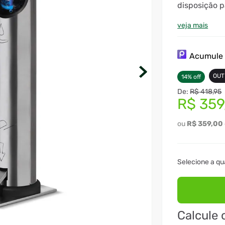
disposição p
basta solici
Condições.
veja mais
Acumul
OUT
14
%
off
R$
418
,
95
R$
359
R$
359
,
00
Calcule 