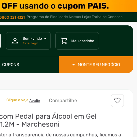
Programa de Fidelidade
Nossas Lojas
Trabalhe Conosco
0800 321 4321
CUPONS
MONTE SEU NEGÓCIO
Compartilhe
Clique e veja!
Avalie
com Pedal para Álcool em Gel
1,2M - Marchesoni
nter a transparência de nossas campanhas, ficamos a