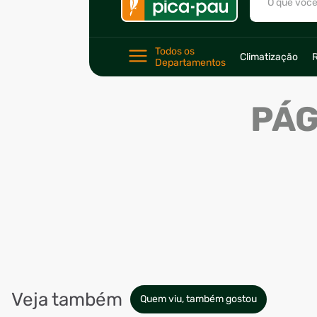
Veja também
Quem viu, também gostou