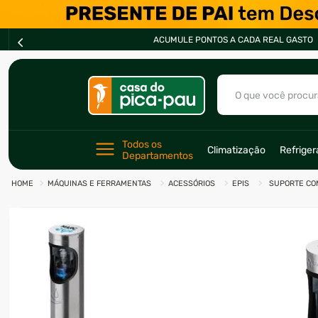
ACUMULE PONTOS A CADA REAL GASTO
O que você procur
TERMOS MAIS BU
Todos os 
Climatização
Refrige
Departamentos
1
º
ar condicionad
MÁQUINAS E FERRAMENTAS
ACESSÓRIOS
EPIS
SUPORTE CO
2
º
fogão
3
º
freezer
4
º
forno
5
º
soprador
6
º
cervejeira
7
º
ventilador