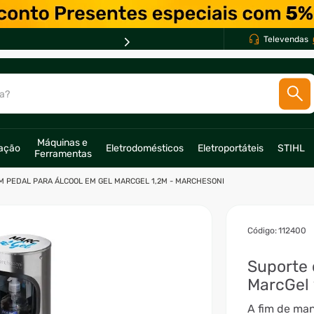
Televendas
a?
SCADOS
Máquinas e 
ração
Eletrodomésticos
Eletroportáteis
STIHL
Ferramentas
o
M PEDAL PARA ÁLCOOL EM GEL MARCGEL 1,2M - MARCHESONI
:
112400
Suporte 
MarcGel 
A fim de ma