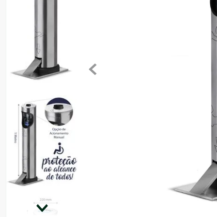
8
º
motosserra
9
º
lavadora
10
º
climatizador