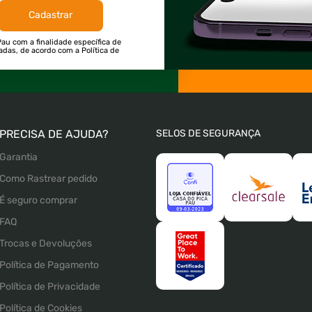
Cadastrar
au com a finalidade específica de
tadas, de acordo com a Política de
PRECISA DE AJUDA?
SELOS DE SEGURANÇA
Garantia
Como Rastrear pedido
É seguro comprar
FAQ
Trocas e Devoluções
Política de Pagamento
Política de Privacidade
Política de Cookies