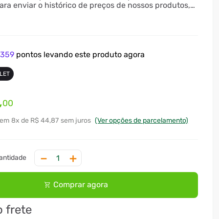
ara enviar o histórico de preços de nossos produtos,
tar através do formulário na página de Termos e
e
359
pontos levando este produto agora
LET
,
00
8
x
R$ 44,87
sem juros
(Ver opções de parcelamento)
－
＋
Comprar agora
o frete