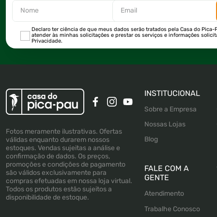
Declaro ter ciência de que meus dados serão tratados pela Casa do Pica-P
atender às minhas solicitações e prestar os serviços e informações solici
Privacidade.
INSTITUCIONAL
Sobre a Empresa
Nossas Lojas
Fotos meramente ilustrativas. Ofertas
Blog
válidas enquanto durarem nossos
estoques. Vendas sujeitas a análise e
confirmação de dados. Os preços,
promoções e condições de pagamento
FALE COM A
são válidos exclusivamente para
GENTE
compras efetuadas em nossa loja virtual.
Todos os produtos estão sujeitos a
Atendimento
disponibilidade de estoque.
Trabalhe Conosco