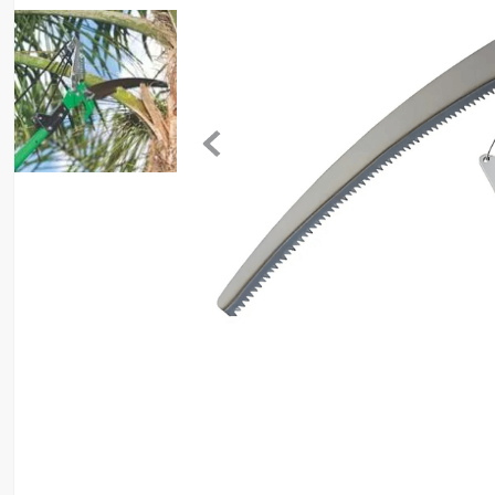
8
º
ventilador
9
º
climatizador
10
º
lavadora