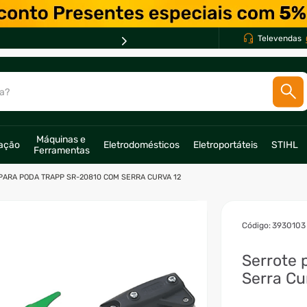
Televendas
a?
SCADOS
Máquinas e 
ração
Eletrodomésticos
Eletroportáteis
STIHL
Ferramentas
o
PARA PODA TRAPP SR-20810 COM SERRA CURVA 12
:
3930103
Serrote
Serra Cu