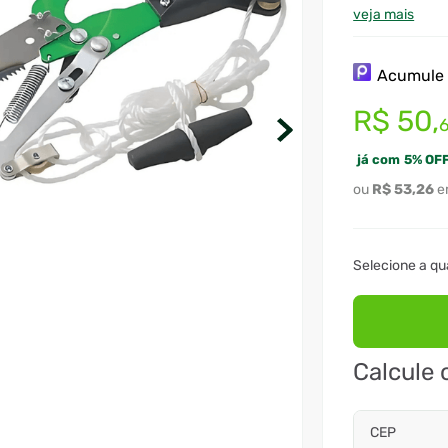
veja mais
Acumul
R$
50
,
já com
5
%
OFF
R$
53
,
26
Calcule 
CEP