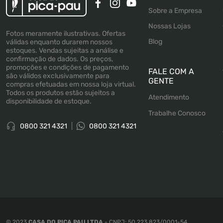
Sobre a Empresa
Nossas Lojas
Fotos meramente ilustrativas. Ofertas
Blog
válidas enquanto durarem nossos
estoques. Vendas sujeitas a análise e
confirmação de dados. Os preços,
promoções e condições de pagamento
FALE COM A
são válidos exclusivamente para
GENTE
compras efetuadas em nossa loja virtual.
Todos os produtos estão sujeitos a
Atendimento
disponibilidade de estoque.
Trabalhe Conosco
0800 321 4321
0800 321 4321
© 2023
CASA DO PICA PAU LTDA
- CNPJ: 50.223.823/0001-54