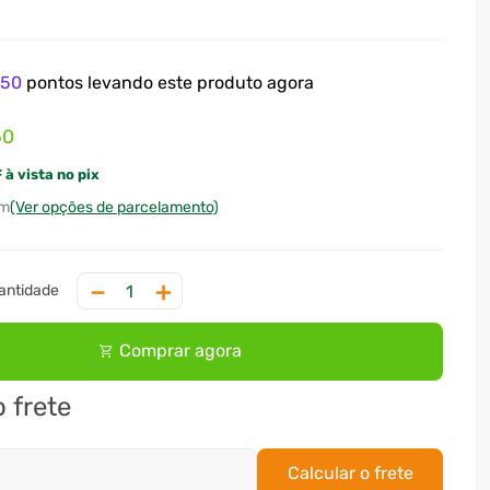
e
50
pontos levando este produto agora
60
 à vista no pix
(Ver opções de parcelamento)
－
＋
Comprar agora
o frete
Calcular o frete