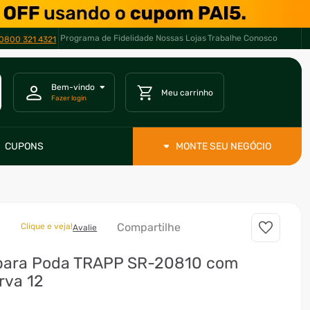
Programa de Fidelidade
Nossas Lojas
Trabalhe Conosco
0800 321 4321
CUPONS
MONTE SEU NEGÓCIO
Compartilhe
Clique e veja!
Avalie
 para Poda TRAPP SR-20810 com
rva 12