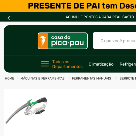
ACUMULE PONTOS A CADA REAL GASTO
O que você procur
TERMOS MAIS BU
Todos os 
Climatização
Refrige
Departamentos
1
º
ar condicionad
MÁQUINAS E FERRAMENTAS
FERRAMENTAS MANUAIS
SERROTE 
2
º
freezer
3
º
forno
4
º
fogão
5
º
cervejeira
6
º
soprador
7
º
motosserra