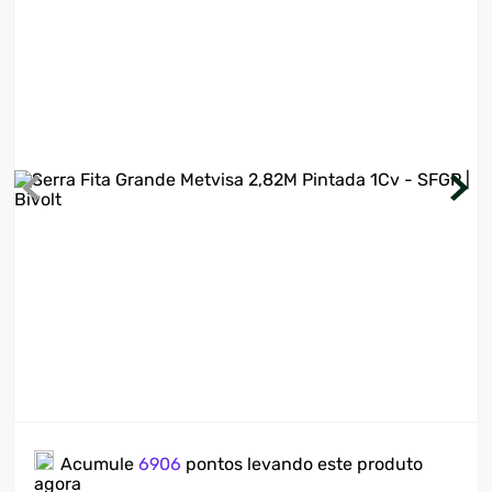
7
º
ventilador
8
º
motosserra
9
º
lavadora
10
º
climatizador
Acumule
6906
pontos levando este produto
agora