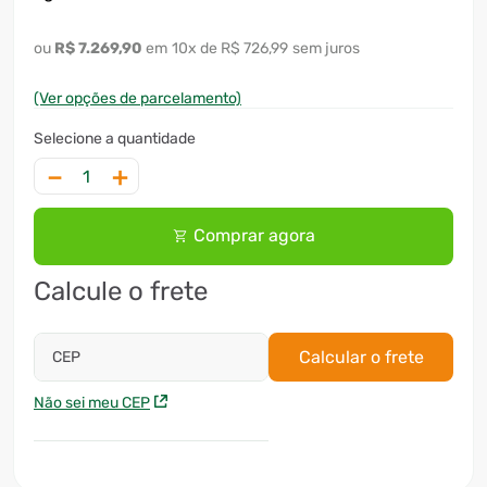
R$
7
.
269
,
90
10
x
R$ 726,99
sem juros
(Ver opções de parcelamento)
－
＋
Comprar agora
Calcule o frete
Calcular o frete
CEP
Não sei meu CEP