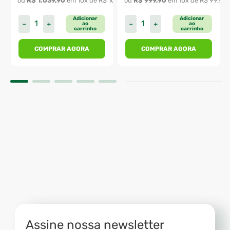
641
,
99
ou 
R$
1
.
039
,
90
 em 
10
x de 
R$
103
,
99
ou 
R$
999
,
90
 em 
10
x de 
R$
99
,
99
Adicionar
Adicionar
－
＋
－
＋
ao
ao
carrinho
carrinho
COMPRAR AGORA
COMPRAR AGORA
Assine nossa newsletter