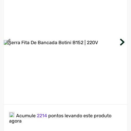
7
º
motosserra
8
º
ventilador
9
º
roçadeira
10
º
climatizador
Acumule
2214
pontos levando este produto
agora