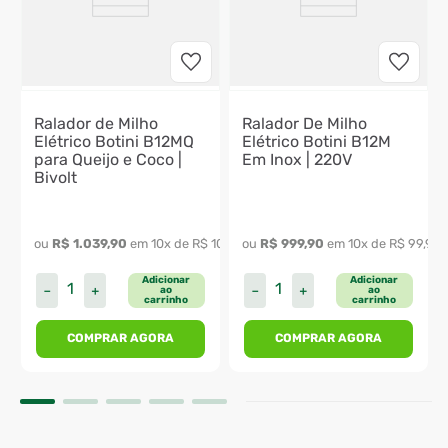
Ralador de Milho
Ralador De Milho
Elétrico Botini B12MQ
Elétrico Botini B12M
para Queijo e Coco |
Em Inox | 220V
Bivolt
641
,
99
ou 
R$
1
.
039
,
90
 em 
10
x de 
R$
103
,
99
ou 
R$
999
,
90
 em 
10
x de 
R$
99
,
99
Adicionar
Adicionar
－
＋
－
＋
ao
ao
carrinho
carrinho
COMPRAR AGORA
COMPRAR AGORA