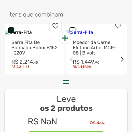
Itens que combinam
Serra Fita De
Moedor de Carne
Bancada Botini B152
Elétrico Arbel MCR-
| 220V
08 | Bivolt
R$
2
.
214
R$
1
.
449
,
45
,
90
R$
2
.
214
,
45
R$
1
.
449
,
90
Leve
os 2 produtos
R$
NaN
R$
NaN