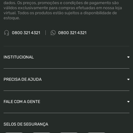
dados. Os preços, promoções e condições de pagamento são
válidos exclusivamente para compras efetuadas em nossa loja
virtual. Todos os produtos estão sujeitos a disponibilidade de
estoque.
0800 321 4321
0800 321 4321
INSTITUCIONAL
Sobre a Empresa
PRECISA DE AJUDA
Nossas Lojas
Blog
Garantia
FALE COM A GENTE
Como Rastrear pedido
É seguro comprar
Atendimento
SELOS DE SEGURANÇA
FAQ
Trabalhe Conosco