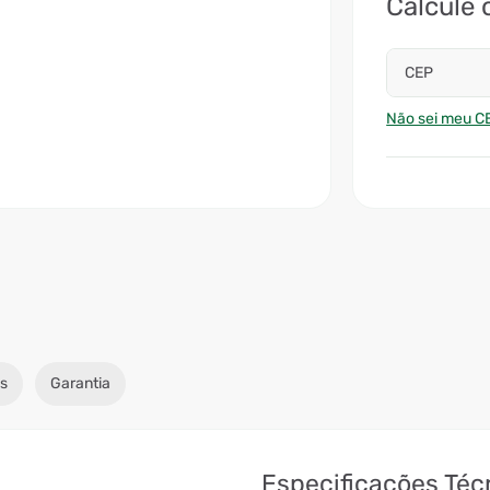
Calcule 
CEP
Não sei meu C
s
Garantia
Especificações Téc