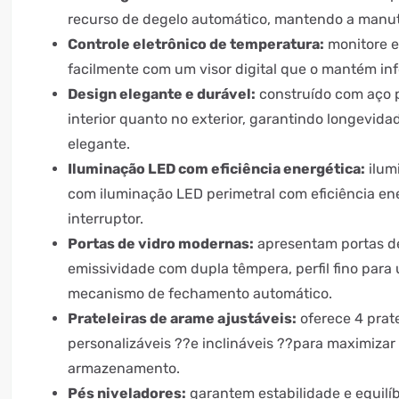
recurso de degelo automático, mantendo a manu
Controle eletrônico de temperatura:
monitore e
facilmente com um visor digital que o mantém in
Design elegante e durável:
construído com aço p
interior quanto no exterior, garantindo longevid
elegante.
Iluminação LED com eficiência energética:
ilum
com iluminação LED perimetral com eficiência en
interruptor.
Portas de vidro modernas:
apresentam portas de
emissividade com dupla têmpera, perfil fino para
mecanismo de fechamento automático.
Prateleiras de arame ajustáveis:
oferece 4 prat
personalizáveis ??e inclináveis ??para maximiza
armazenamento.
Pés niveladores:
garantem estabilidade e equilíb