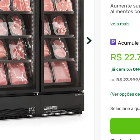
Aumente sua
alimentos c
veja mais
Acumul
R$
22
.
já com
5
%
OFF
R$
23
.
999
,
(Ver opções d