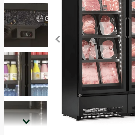
8
º
motosserra
9
º
lavadora
10
º
climatizador