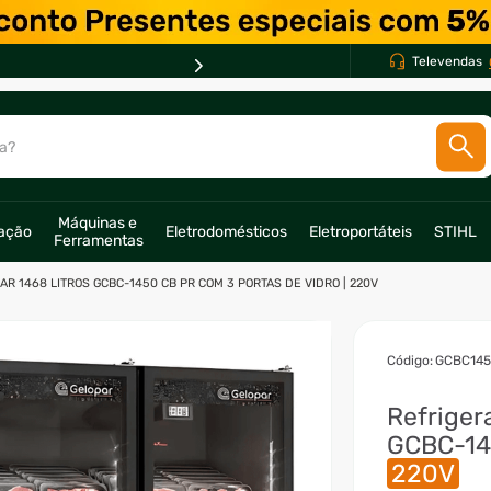
X *
Televendas
a?
SCADOS
Máquinas e 
ração
Eletrodomésticos
Eletroportáteis
STIHL
Ferramentas
o
R 1468 LITROS GCBC-1450 CB PR COM 3 PORTAS DE VIDRO | 220V
:
GCBC14
Refriger
GCBC-14
220V