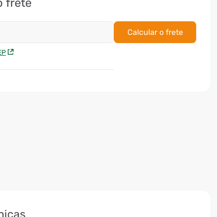
o frete
Calcular o frete
EP
nicas