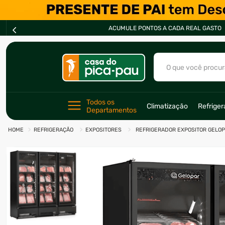
PARCELE EM ATÉ *
10
O que você procur
TERMOS MAIS BU
Todos os 
Climatização
Refrige
Departamentos
1
º
ar condicionad
REFRIGERAÇÃO
EXPOSITORES
REFRIGERADOR EXPOSITOR GELOPA
2
º
fogão
3
º
freezer
4
º
forno
5
º
soprador
6
º
cervejeira
7
º
ventilador