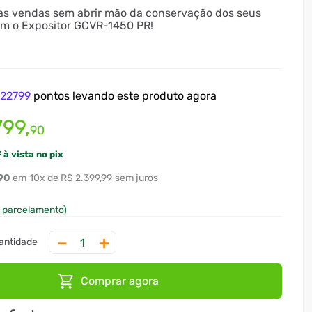
s vendas sem abrir mão da conservação dos seus
om o Expositor GCVR-1450 PR!
e
22799
pontos levando este produto agora
799
,
90
 à vista no pix
90
10
x
R$ 2.399,99
sem juros
e parcelamento)
－
＋
Comprar agora