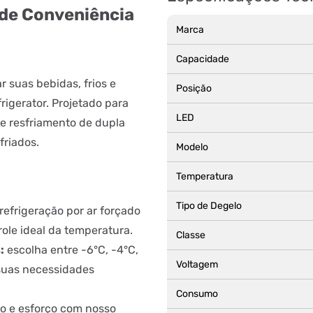
 de Conveniência
Marca
Capacidade
r suas bebidas, frios e
Posição
rigerator. Projetado para
LED
de resfriamento de dupla
friados.
Modelo
Temperatura
Tipo de Degelo
refrigeração por ar forçado
ole ideal da temperatura.
Classe
:
escolha entre -6°C, -4°C,
Voltagem
suas necessidades
Consumo
 e esforço com nosso