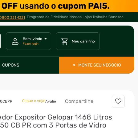
Programa de Fidelidade
Nossas Lojas
Trabalhe Conosco
0800 321 4321
CUPONS
MONTE SEU NEGÓCIO
Compartilhe
Clique e veja!
50CBPR
Avalie
ador Expositor Gelopar 1468 Litros
50 CB PR com 3 Portas de Vidro