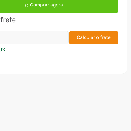
Comprar agora
 frete
Calcular o frete
P