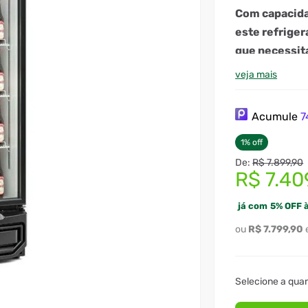
Com capacid
este refriger
que necessit
veja mais
Acumule
7
1
%
off
R$
7
.
899
,
90
R$
7
.
40
já com
5
%
OFF à
R$
7
.
799
,
90