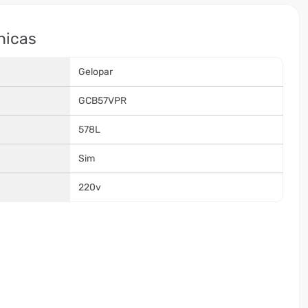
nicas
Gelopar
GCB57VPR
578L
Sim
220v