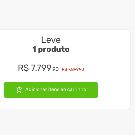
Leve
1 produto
R$
7
.
799
,
90
R$
7
.
899
,
90
Adicionar itens ao carrinho