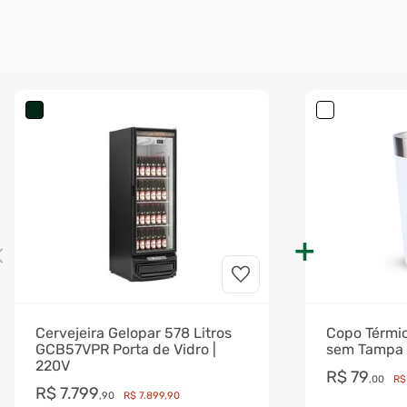
Cervejeira Gelopar 578 Litros
Copo Térmic
GCB57VPR Porta de Vidro |
sem Tampa 
220V
R$
79
,
00
R$
R$
7
.
799
,
90
R$
7
.
899
,
90