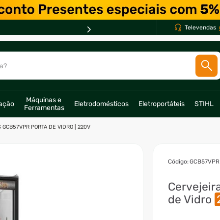
PARCELE EM ATÉ *
10X *
Televendas
a?
SCADOS
Máquinas e 
ração
Eletrodomésticos
Eletroportáteis
STIHL
Ferramentas
o
 GCB57VPR PORTA DE VIDRO | 220V
:
GCB57VPR
Cervejeir
de Vidro