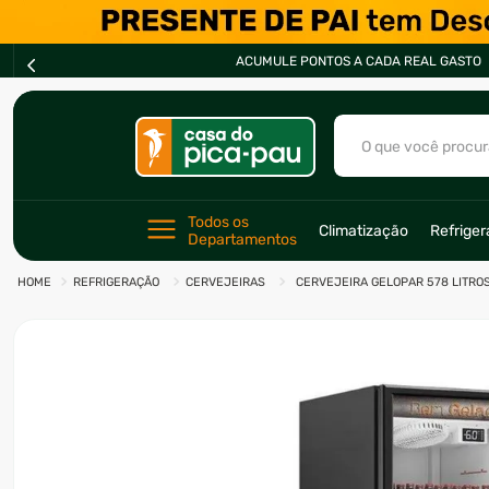
A REAL GASTO
O que você procur
TERMOS MAIS BU
Todos os 
Climatização
Refrige
Departamentos
1
º
ar condicionad
REFRIGERAÇÃO
CERVEJEIRAS
CERVEJEIRA GELOPAR 578 LITROS
2
º
fogão
3
º
freezer
4
º
forno
5
º
soprador
6
º
cervejeira
7
º
ventilador