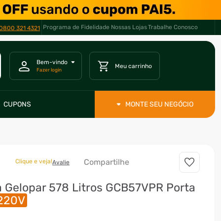
Programa de Fidelidade
Nossas Lojas
Trabalhe Conosco
0800 321 4321
CUPONS
MONTE SEU NEGÓCIO
Compartilhe
Clique e veja!
Avalie
a Gelopar 578 Litros GCB57VPR Porta
220V