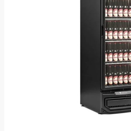
8
º
motosserra
9
º
lavadora
10
º
climatizador