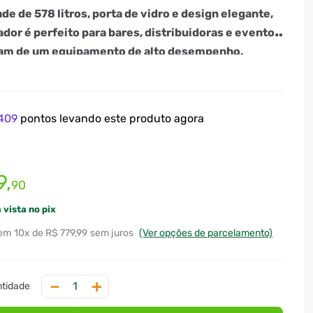
ade de
578 litros
,
porta de vidro
e
design elegante
,
ador é perfeito para bares, distribuidoras e eventos
am de um equipamento de alto desempenho.
409
pontos levando este produto agora
9
,
90
 vista no pix
10
x
R$ 779,99
sem juros
(Ver opções de parcelamento)
－
＋