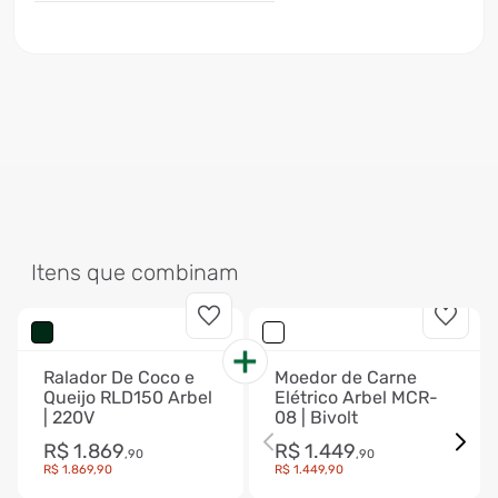
Itens que combinam
Ralador De Coco e
Moedor de Carne
Queijo RLD150 Arbel
Elétrico Arbel MCR-
| 220V
08 | Bivolt
R$
1
.
869
R$
1
.
449
,
90
,
90
R$
1
.
869
,
90
R$
1
.
449
,
90