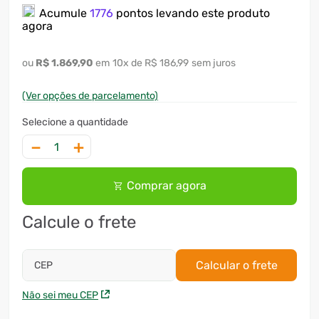
Acumule
1776
pontos levando este produto
7
º
ventilador
agora
8
º
motosserra
R$
1
.
869
,
90
10
x
R$ 186,99
sem juros
9
º
lavadora
(Ver opções de parcelamento)
10
º
climatizador
－
＋
Comprar agora
Calcule o frete
Calcular o frete
CEP
Não sei meu CEP