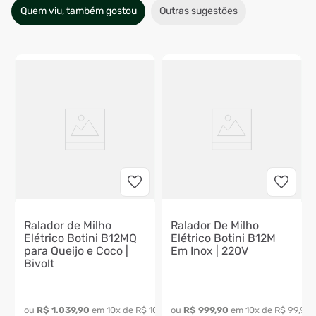
Quem viu, também gostou
Outras sugestões
Ralador de Milho
Ralador De Milho
Elétrico Botini B12MQ
Elétrico Botini B12M
para Queijo e Coco |
Em Inox | 220V
Bivolt
641
,
99
ou 
R$
1
.
039
,
90
 em 
10
x de 
R$
103
,
99
ou 
R$
999
,
90
 em 
10
x de 
R$
99
,
99