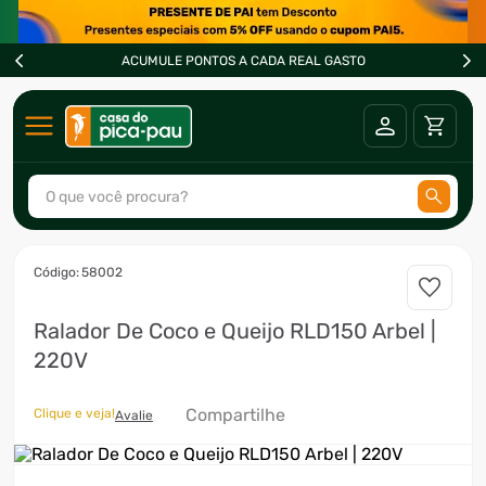
ACUMULE PONTOS A CADA REAL GASTO
O que você procura?
TERMOS MAIS BUSCADOS
:
58002
1
º
ar condicionado
Ralador De Coco e Queijo RLD150 Arbel |
2
º
fogão
220V
3
º
freezer
4
º
forno
Compartilhe
Clique e veja!
Avalie
5
º
soprador
6
º
cervejeira