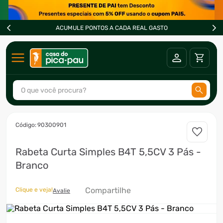
ACUMULE PONTOS A CADA REAL GASTO
O que você procura?
TERMOS MAIS BUSCADOS
:
90300901
1
º
ar condicionado
Rabeta Curta Simples B4T 5,5CV 3 Pás -
2
º
fogão
Branco
3
º
freezer
4
º
forno
Compartilhe
Clique e veja!
Avalie
5
º
soprador
6
º
cervejeira