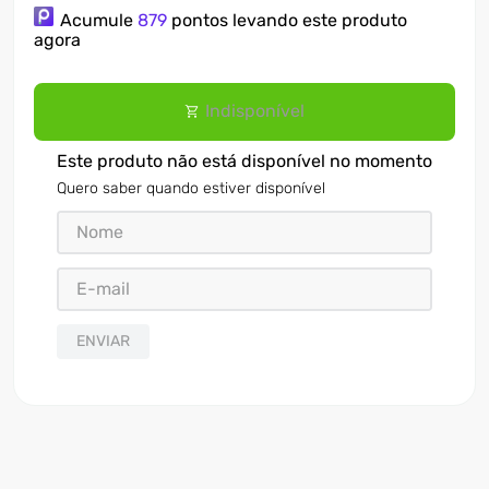
Acumule
879
pontos levando este produto
7
º
ventilador
agora
8
º
motosserra
Indisponível
9
º
lavadora
10
º
climatizador
Este produto não está disponível no momento
Quero saber quando estiver disponível
ENVIAR