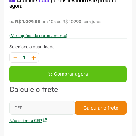
Acumule
1044
pontos levando este produto
agora
R$
1
.
099
,
00
10
x
R$ 109,90
sem juros
(Ver opções de parcelamento)
－
＋
Comprar agora
Calcule o frete
Calcular o frete
CEP
Não sei meu CEP