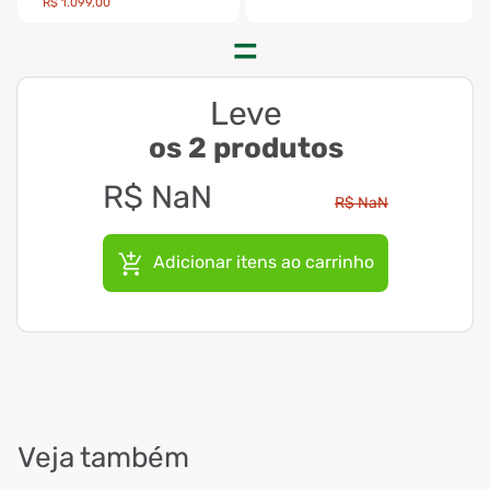
R$
1
.
099
,
00
Leve
os 2 produtos
R$
NaN
R$
NaN
Adicionar itens ao carrinho
Veja também