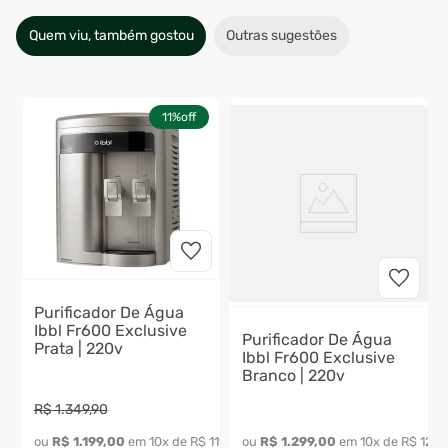
Quem viu, também gostou
Outras sugestões
11%
off
Purificador De Água
Ibbl Fr600 Exclusive
Purificador De Água
Prata | 220v
Ibbl Fr600 Exclusive
Branco | 220v
R$
1
.
349
,
90
89
,
90
ou 
R$
1
.
199
,
00
 em 
10
x de 
R$
119
,
90
ou 
R$
1
.
299
,
00
 em 
10
x de 
R$
129
,