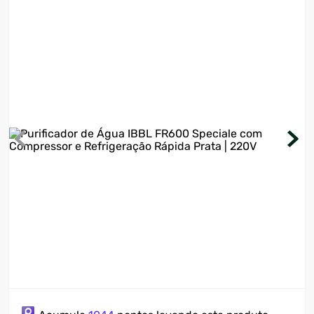
7
º
ventilador
8
º
motosserra
9
º
lavadora
10
º
climatizador