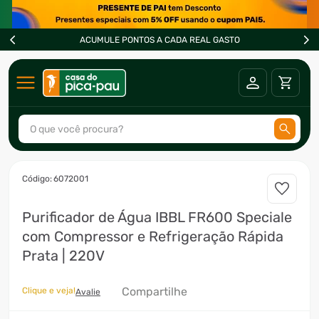
ACUMULE PONTOS A CADA REAL GASTO
O que você procura?
TERMOS MAIS BUSCADOS
:
6072001
1
º
ar condicionado
Purificador de Água IBBL FR600 Speciale
2
º
fogão
com Compressor e Refrigeração Rápida
3
º
freezer
Prata | 220V
4
º
forno
Compartilhe
Clique e veja!
5
º
soprador
Avalie
6
º
cervejeira