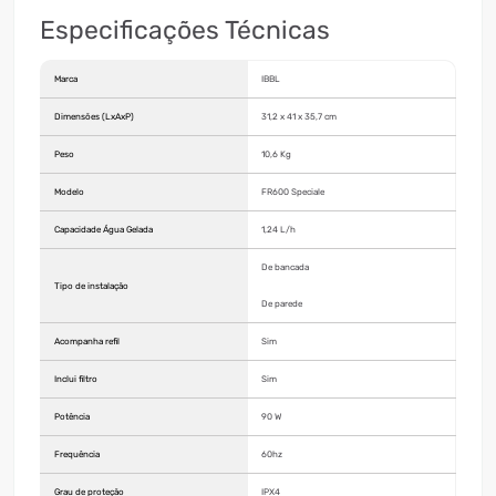
Especificações Técnicas
Marca
IBBL
Dimensões (LxAxP)
31,2 x 41 x 35,7 cm
Peso
10,6 Kg
Modelo
FR600 Speciale
Capacidade Água Gelada
1,24 L/h
De bancada
Tipo de instalação
De parede
Acompanha refil
Sim
Inclui filtro
Sim
Potência
90 W
Frequência
60hz
Grau de proteção
IPX4