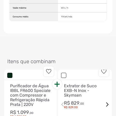
Vazão máxima
60 L/ h
Consumo médio
11 Kwh/mês
Itens que combinam
Purificador de Água
Extrator de Suco
IBBL FR600 Speciale
EXB-N Inox -
com Compressor e
Skymsen
Refrigeração Rápida
R$
829
Prata | 220V
,
00
R$
829
,
00
R$
1
.
099
,
00