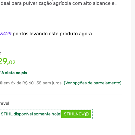
ideal para pulverização agrícola com alto alcance e
e
3429
pontos levando este produto agora
0
29
,
02
 à vista no pix
0
6
x
R$ 601,58
sem juros
(Ver opções de parcelamento)
ível
a STIHL disponível somente hoje!
STIHLNOW