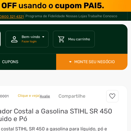
Programa de Fidelidade
Nossas Lojas
Trabalhe Conosco
0800 321 4321
CUPONS
MONTE SEU NEGÓCIO
Compartilhe
Clique e veja!
00001
Avalie
ador Costal a Gasolina STIHL SR 450
uido e Pó
 costal STIHL SR 450 a gasolina para líquido, pó e