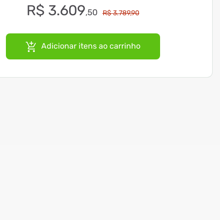
R$
3
.
609
,
50
R$
3
.
789
,
90
Adicionar itens ao carrinho