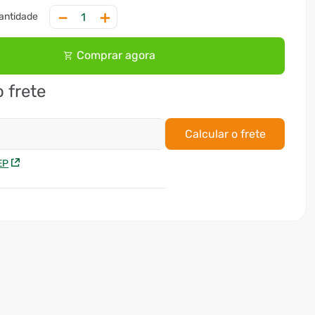
－
＋
Comprar agora
o frete
Calcular o frete
EP