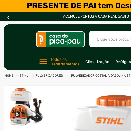
PARC
O que você procur
TERMOS MAIS BU
Todos os 
Climatização
Refrige
Departamentos
1
º
ar condicionad
STIHL
PULVERIZADORES
PULVERIZADOR COSTAL A GASOLINA STI
2
º
fogão
3
º
freezer
4
º
forno
5
º
soprador
6
º
cervejeira
7
º
ventilador