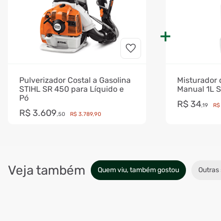
Pulverizador Costal a Gasolina
Misturador 
STIHL SR 450 para Líquido e
Manual 1L S
Pó
R$
34
,
19
R$
R$
3
.
609
,
50
R$
3
.
789
,
90
Veja também
Quem viu, também gostou
Outras