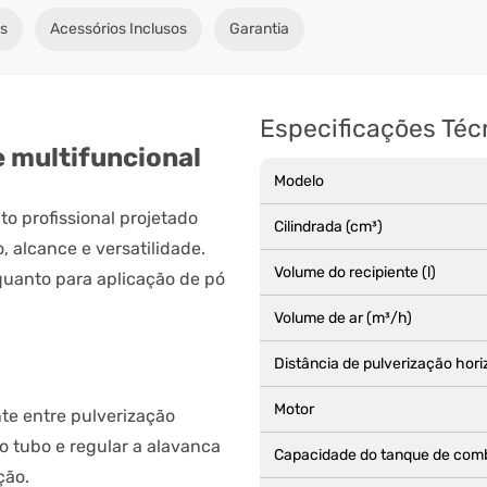
s
Acessórios Inclusos
Garantia
Especificações Téc
e multifuncional
Modelo
 profissional projetado
Cilindrada (cm³)
 alcance e versatilidade.
Volume do recipiente (l)
 quanto para aplicação de pó
Volume de ar (m³/h)
Distância de pulverização horiz
Motor
te entre pulverização
 o tubo e regular a alavanca
Capacidade do tanque de combu
ção.