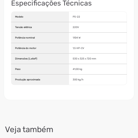
Especificações Técnicas
Modelo
PS-22
Tensão elétrica
220V
Potência nominal
1.104 W
Potência do motor
1,5 HP-CV
Dimensões (LxAxP)
530 x 325 x 720 mm
Peso
41,00 kg
Produção aproximada
300 kg/h
Veja também