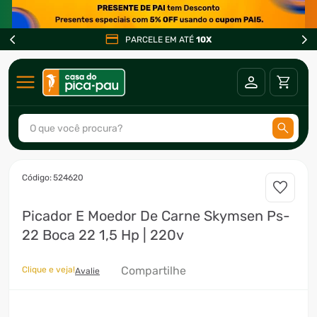
PARCELE EM ATÉ
10X
O que você procura?
TERMOS MAIS BUSCADOS
:
524620
1
º
ar condicionado
Picador E Moedor De Carne Skymsen Ps-
2
º
fogão
22 Boca 22 1,5 Hp | 220v
3
º
freezer
4
º
forno
Compartilhe
Clique e veja!
Avalie
5
º
soprador
6
º
cervejeira