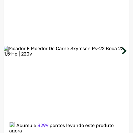
7
º
ventilador
8
º
motosserra
9
º
lavadora
10
º
climatizador
Acumule
3299
pontos levando este produto
agora