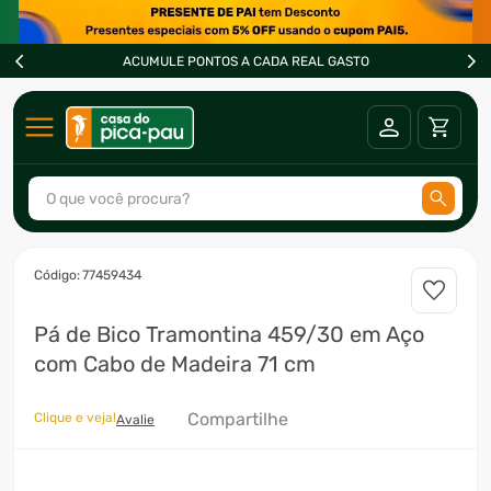
ACUMULE PONTOS A CADA REAL GASTO
O que você procura?
TERMOS MAIS BUSCADOS
:
77459434
1
º
ar condicionado
Pá de Bico Tramontina 459/30 em Aço
2
º
freezer
com Cabo de Madeira 71 cm
3
º
forno
4
º
fogão
Compartilhe
Clique e veja!
Avalie
5
º
cervejeira
6
º
soprador