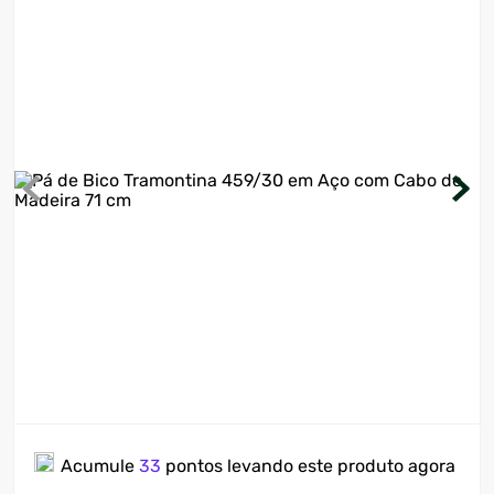
7
º
motosserra
8
º
ventilador
9
º
climatizador
10
º
lavadora
Acumule
33
pontos levando este produto agora