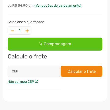
R$
34
,
90
(Ver opções de parcelamento)
－
＋
Comprar agora
Calcule o frete
Calcular o frete
CEP
Não sei meu CEP