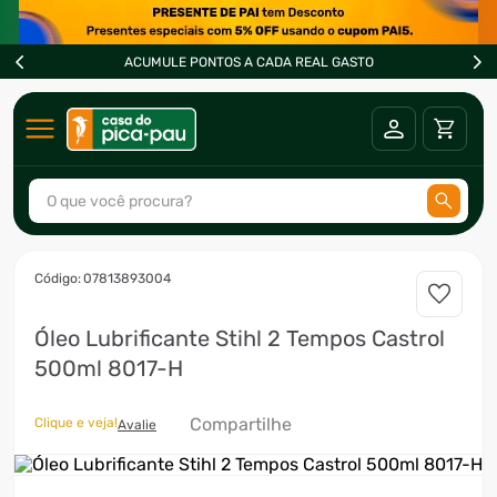
ACUMULE PONTOS A CADA REAL GASTO
O que você procura?
TERMOS MAIS BUSCADOS
:
07813893004
1
º
ar condicionado
Óleo Lubrificante Stihl 2 Tempos Castrol
2
º
freezer
500ml 8017-H
3
º
fogão
4
º
forno
Compartilhe
Clique e veja!
Avalie
5
º
cervejeira
6
º
soprador