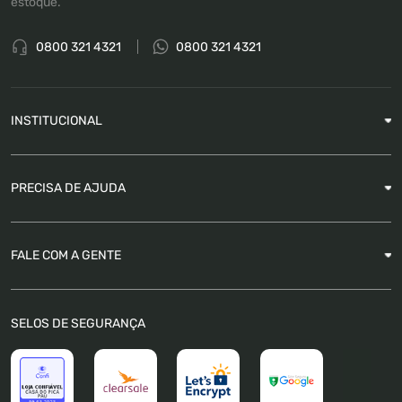
estoque.
0800 321 4321
0800 321 4321
INSTITUCIONAL
Sobre a Empresa
PRECISA DE AJUDA
Nossas Lojas
Blog
Garantia
FALE COM A GENTE
Como Rastrear pedido
É seguro comprar
Atendimento
SELOS DE SEGURANÇA
FAQ
Trabalhe Conosco
Trocas e Devoluções
Política de Pagamento