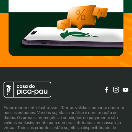
Fotos meramente ilustrativas. Ofertas válidas enquanto durarem
nossos estoques. Vendas sujeitas a análise e confirmação de
dados. Os preços, promoções e condições de pagamento são
válidos exclusivamente para compras efetuadas em nossa loja
virtual. Todos os produtos estão sujeitos a disponibilidade de