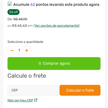
Acumule
62
pontos levando este produto agora
7
º
motosserra
5
%
off
8
º
ventilador
R$
68
,
90
9
º
roçadeira
R$
65
,
62
(Ver opções de parcelamento)
10
º
climatizador
－
＋
Comprar agora
Calcule o frete
Calcular o frete
CEP
Não sei meu CEP