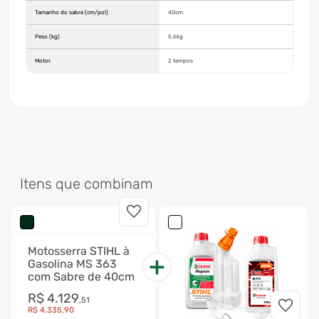
Tamanho do sabre (cm/pol)
40cm
Peso (kg)
5,6kg
Motor
2 tempos
Itens que combinam
Motosserra STIHL à
Gasolina MS 363
com Sabre de 40cm
R$
4
.
129
,
51
R$
4
.
335
,
90