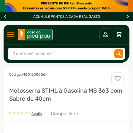
ACUMULE PONTOS A CADA REAL GASTO
O que você procura?
TERMOS MAIS BUSCADOS
:
MB012000061
1
º
ar condicionado
Motosserra STIHL à Gasolina MS 363 com
2
º
fogão
Sabre de 40cm
3
º
freezer
4
º
forno
Compartilhe
Clique e veja!
Avalie
5
º
ventilador
6
º
soprador