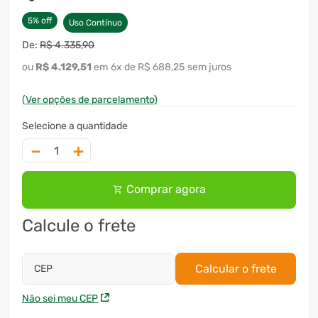
5
%
off
Uso Contínuo
R$
4
.
335
,
90
R$
4
.
129
,
51
6
x
R$ 688,25
sem juros
(Ver opções de parcelamento)
－
＋
Comprar agora
Calcule o frete
Calcular o frete
CEP
Não sei meu CEP