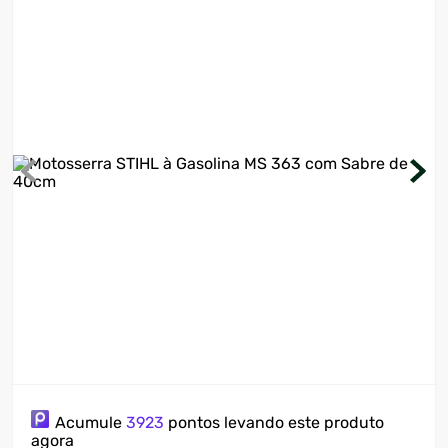
7
º
cervejeira
8
º
lavadora
9
º
motosserra
10
º
climatizador
Acumule
3923
pontos levando este produto
agora