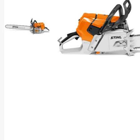
8
º
motosserra
9
º
lavadora
10
º
climatizador