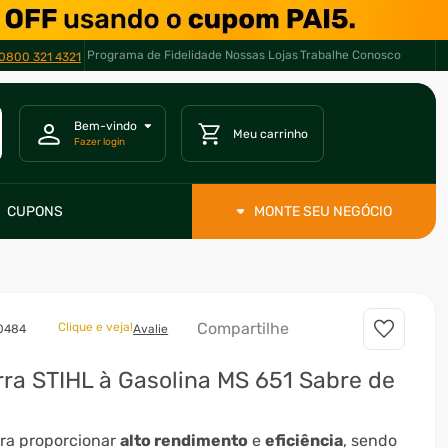
Programa de Fidelidade
Nossas Lojas
Trabalhe Conosco
0800 321 4321
CUPONS
MONTE SEU NEGÓCIO
Compartilhe
Clique e veja!
0484
Avalie
ra STIHL à Gasolina MS 651 Sabre de
ara proporcionar
alto rendimento
e
eficiência
, sendo