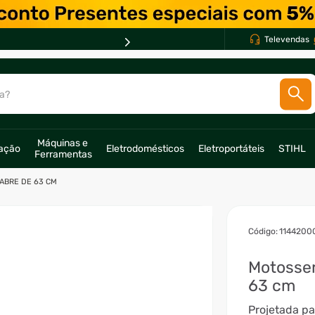
EM ATÉ *
10X *
Televendas
a?
SCADOS
Máquinas e 
ração
Eletrodomésticos
Eletroportáteis
STIHL
Ferramentas
o
SABRE DE 63 CM
:
1144200
Motosser
63 cm
Projetada p