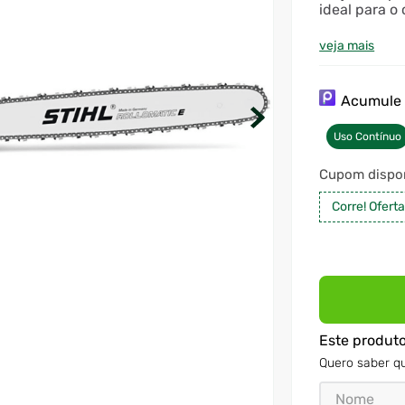
ideal para o
veja mais
Acumul
Uso Contínuo
Cupom dispon
Corre! Ofert
Este produt
Quero saber qu