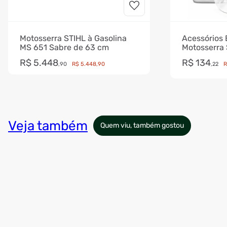
Motosserra STIHL à Gasolina
Acessórios 
MS 651 Sabre de 63 cm
Motosserra 
R$
5
.
448
R$
134
,
90
R$
5
.
448
,
90
,
22
R
Veja também
Quem viu, também gostou