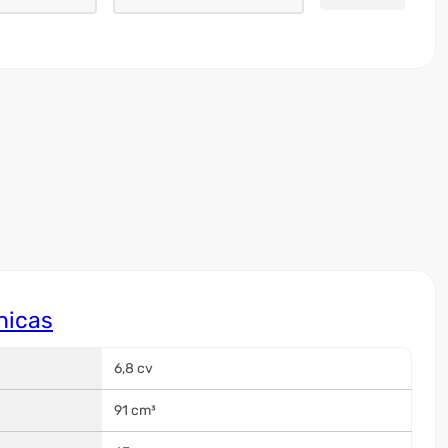
nicas
6,8 cv
91 cm³