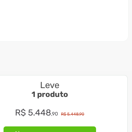
Leve
1 produto
R$
5
.
448
,
90
R$
5
.
448
,
90