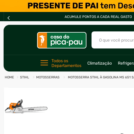
PARCELE 
O que você procur
TERMOS MAIS BU
Todos os 
Climatização
Refrige
Departamentos
1
º
ar condicionad
STIHL
MOTOSSERRAS
MOTOSSERRA STIHL À GASOLINA MS 651 
2
º
fogão
3
º
freezer
4
º
forno
5
º
soprador
6
º
cervejeira
7
º
ventilador