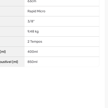
63cm
Rapid Micro
3/8"
9,48 kg
2 Tempos
(ml)
400ml
ustível (ml)
850ml