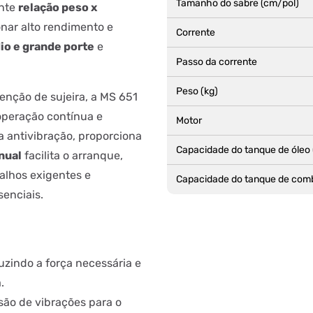
Tamanho do sabre (cm/pol)
ente
relação peso x
onar alto rendimento e
Corrente
io e grande porte
e
Passo da corrente
Peso (kg)
enção de sujeira, a MS 651
operação contínua e
Motor
 antivibração, proporciona
Capacidade do tanque de óleo 
nual
facilita o arranque,
balhos exigentes e
Capacidade do tanque de comb
senciais.
uzindo a força necessária e
.
são de vibrações para o