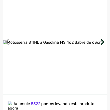
7
º
motosserra
8
º
ventilador
9
º
roçadeira
10
º
lavadora
Acumule
5322
pontos levando este produto
agora