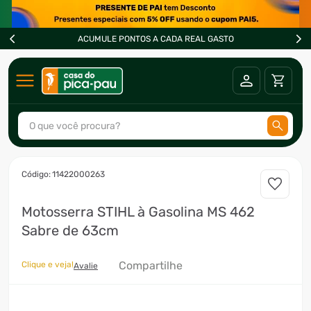
ACUMULE PONTOS A CADA REAL GASTO
O que você procura?
TERMOS MAIS BUSCADOS
:
11422000263
1
º
ar condicionado
Motosserra STIHL à Gasolina MS 462
2
º
freezer
Sabre de 63cm
3
º
fogão
4
º
forno
Compartilhe
Clique e veja!
Avalie
5
º
cervejeira
6
º
soprador