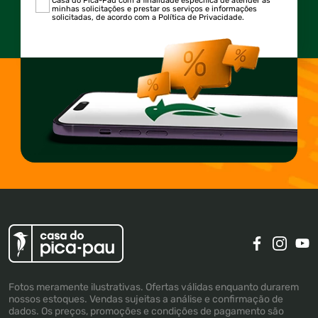
Casa do Pica-Pau com a finalidade específica de atender às
minhas solicitações e prestar os serviços e informações
solicitadas, de acordo com a Política de Privacidade.
Fotos meramente ilustrativas. Ofertas válidas enquanto durarem
nossos estoques. Vendas sujeitas a análise e confirmação de
dados. Os preços, promoções e condições de pagamento são