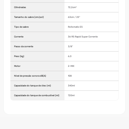
Cilindradas
72,2cm³
Tamanho do sabre (cm/pol)
63cm / 25"
Tipo de sabre
Rollomatic ES
Corrente
36 RS Rapid Super Corrente
Passo da corrente
3/8“
Peso (kg)
6,0
Motor
2-MIX
Nível de pressão sonora dB(A)
108
Capacidade do tanque de óleo (ml)
340ml
Capacidade do tanque de combustível (ml)
720ml