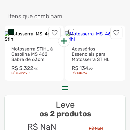
Itens que combinam
Motosserra STIHL à
Acessórios
Gasolina MS 462
Essenciais para
Sabre de 63cm
Motosserra STIHL
R$
5
.
322
R$
134
,
90
,
22
R$
5
.
322
,
90
R$
140
,
93
Leve
os 2 produtos
R$
NaN
R$
NaN