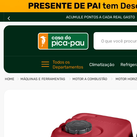
ACUMULE PONTOS A CADA REAL GASTO
O que você procur
TERMOS MAIS BU
Todos os 
Climatização
Refrige
Departamentos
1
º
ar condicionad
MÁQUINAS E FERRAMENTAS
MOTOR A COMBUSTÃO
MOTOR HORIZ
2
º
freezer
3
º
fogão
4
º
forno
5
º
cervejeira
6
º
soprador
7
º
motosserra