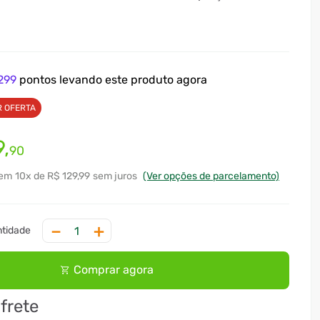
299
pontos levando este produto agora
R OFERTA
9
,
90
10
x
R$ 129,99
sem juros
(Ver opções de parcelamento)
－
＋
Comprar agora
 frete