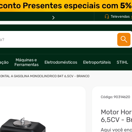
Televendas
a?
SCADOS
Máquinas e 
ração
Eletrodomésticos
Eletroportáteis
STIHL
Ferramentas
o
ONTAL A GASOLINA MONOCILINDRICO B4T 6,5CV - BRANCO
:
90314620
Motor Hor
6,5CV - B
Aqui você encontra Motor