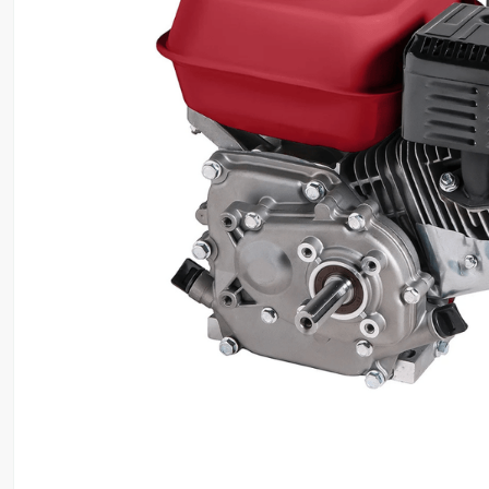
8
º
ventilador
9
º
roçadeira
10
º
climatizador