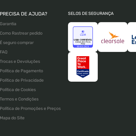
PRECISA DE AJUDA?
SELOS DE SEGURANÇA
Garantia
Como Rastrear pedido
É seguro comprar
FAQ
Trocas e Devoluções
Política de Pagamento
Política de Privacidade
Política de Cookies
Termos e Condições
Política de Promoções e Preços
Mapa do Site