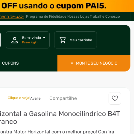
Programa de Fidelidade
Nossas Lojas
Trabalhe Conosco
0800 321 4321
CUPONS
MONTE SEU NEGÓCIO
Compartilhe
Clique e veja!
Avalie
izontal a Gasolina Monocilindrico B4T
ranco
 Horizontal com o melhor preço! Confira