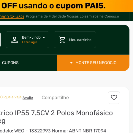
Programa de Fidelidade
Nossas Lojas
Trabalhe Conosco
0800 321 4321
CUPONS
MONTE SEU NEGÓCIO
Compartilhe
Clique e veja!
Avalie
trico IP55 7,5CV 2 Polos Monofásico
eg