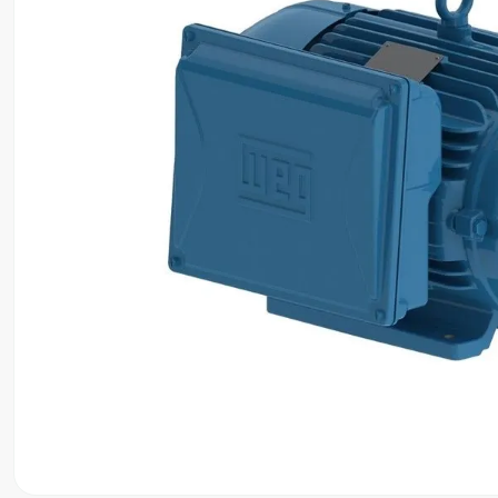
8
º
ventilador
9
º
roçadeira
10
º
climatizador