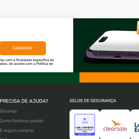
Cadastrar
au com a finalidade específica de
tadas, de acordo com a Política de
PRECISA DE AJUDA?
SELOS DE SEGURANÇA
Garantia
Como Rastrear pedido
É seguro comprar