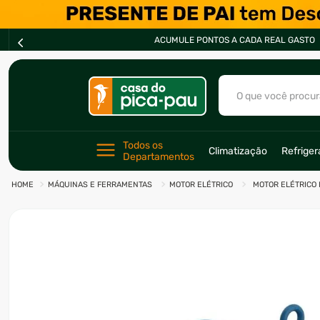
ACUMULE PONTOS A CADA REAL GASTO
O que você procur
TERMOS MAIS BU
Todos os 
Climatização
Refrige
Departamentos
1
º
ar condicionad
MÁQUINAS E FERRAMENTAS
MOTOR ELÉTRICO
MOTOR ELÉTRICO 
2
º
freezer
3
º
fogão
4
º
forno
5
º
cervejeira
6
º
soprador
7
º
motosserra