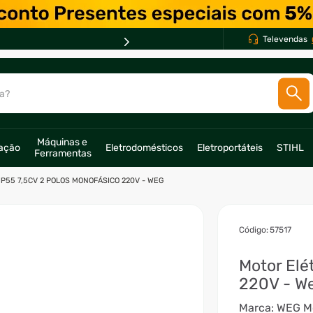
Televendas
a?
SCADOS
Máquinas e 
ração
Eletrodomésticos
Eletroportáteis
STIHL
Ferramentas
o
IP55 7,5CV 2 POLOS MONOFÁSICO 220V - WEG
:
57517
Motor Elé
220V - W
Marca: WEG Modelo: WEG - 13322993 Norma: ABNT NBR 17094