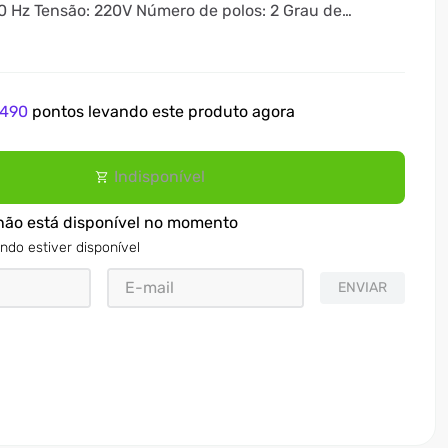
los: 2 Grau de
5 cv
 B3D Caixa de
ração: IC411 - TFVE Conteúdo da
or Weg- Manual de Instruções Dimensôes:
balado (cm) Altura: 31,9Largura: 37,2Comprimento:
490
pontos levando este produto agora
45,1Peso: 66 Kg Tempo de garantia: 12 meses
Indisponível
não está disponível no momento
ndo estiver disponível
ENVIAR