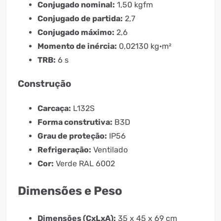
Conjugado nominal:
1,50 kgfm
Conjugado de partida:
2,7
Conjugado máximo:
2,6
Momento de inércia:
0,02130 kg·m²
TRB:
6 s
Construção
Carcaça:
L132S
Forma construtiva:
B3D
Grau de proteção:
IP56
Refrigeração:
Ventilado
Cor:
Verde RAL 6002
Dimensões e Peso
Dimensões (CxLxA):
35 x 45 x 69 cm