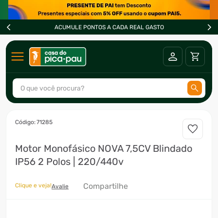
ACUMULE PONTOS A CADA REAL GASTO
O que você procura?
TERMOS MAIS BUSCADOS
:
71285
1
º
ar condicionado
Motor Monofásico NOVA 7,5CV Blindado
2
º
freezer
IP56 2 Polos | 220/440v
3
º
forno
4
º
fogão
Compartilhe
Clique e veja!
Avalie
5
º
cervejeira
6
º
soprador