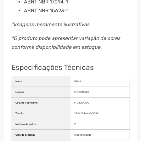
ABNT NBR 17094-1
ABNT NBR 15623-1
*Imagens meramente ilustrativas.
*O produto pode apresentar variação de cores
conforme disponibilidade em estoque.
Especificações Técnicas
Marca
NOVA
Modelo
M133214A00
Cód. no Fabricante
M133214A00
Tensão
220-254/440-508V
Número de polos
2
Grau de proteção
IP56 (blindado)