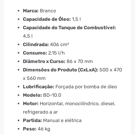
Marca:
Branco
Capacidade de Óleo:
1,5 l
Capacidade do Tanque de Combustível:
4,5 l
Cilindrada:
406 cm³
Consumo:
2,15 l/h
Diâmetro x Curso:
86 x 70 mm
Dimensões do Produto (CxLxA):
500 x 470
x 560 mm
Lubrificação:
Forçada por bomba de óleo
Modelo:
BD-10.0
Motor:
Horizontal, monocilíndrico, diesel,
refrigerado a ar
Partida:
Manual e elétrica
Peso:
46 kg