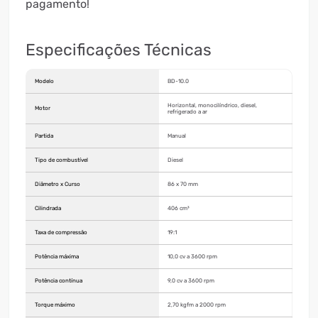
pagamento!
Especificações Técnicas
Modelo
BD-10.0
Horizontal, monocilíndrico, diesel,
Motor
refrigerado a ar
Partida
Manual
Tipo de combustível
Diesel
Diâmetro x Curso
86 x 70 mm
Cilindrada
406 cm³
Taxa de compressão
19:1
Potência máxima
10,0 cv a 3600 rpm
Potência contínua
9,0 cv a 3600 rpm
Torque máximo
2,70 kgfm a 2000 rpm