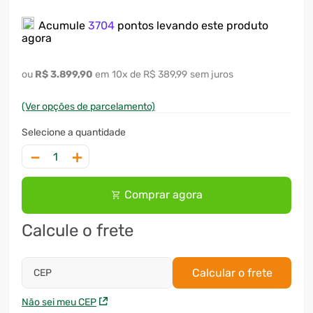
7
º
ventilador
Acumule
3704
pontos levando este produto
agora
8
º
motosserra
9
º
lavadora
R$
3
.
899
,
90
10
x
R$ 389,99
sem juros
10
º
climatizador
(Ver opções de parcelamento)
－
＋
Comprar agora
Calcule o frete
Calcular o frete
CEP
Não sei meu CEP