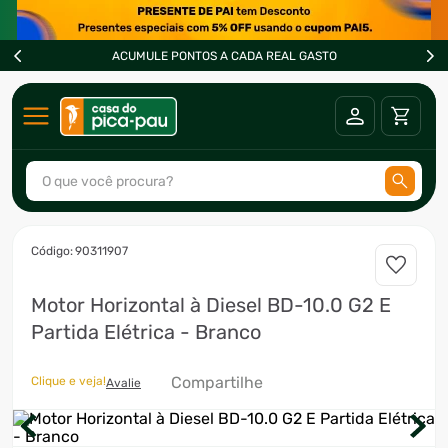
ACUMULE PONTOS A CADA REAL GASTO
O que você procura?
TERMOS MAIS BUSCADOS
:
90311907
1
º
ar condicionado
Motor Horizontal à Diesel BD-10.0 G2 E
2
º
fogão
Partida Elétrica - Branco
3
º
freezer
4
º
forno
Compartilhe
Clique e veja!
Avalie
5
º
soprador
6
º
cervejeira