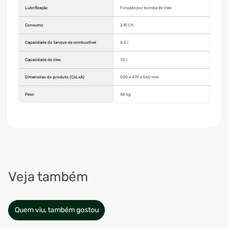
Lubrificação
Forçada por bomba de óleo
Consumo
2,15 l/h
Capacidade do tanque de combustível
4,5 l
Capacidade de óleo
1.5 l
Dimensões do produto (CxLxA)
500 x 470 x 560 mm
Peso
46 kg
Veja também
Quem viu, também gostou