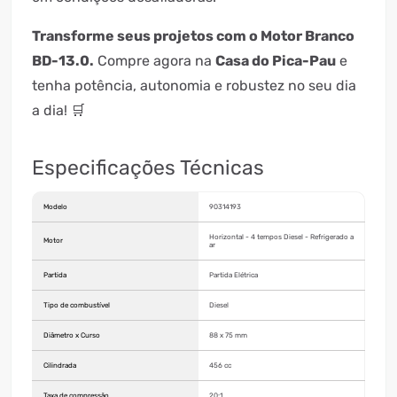
Transforme seus projetos com o Motor Branco
BD-13.0.
Compre agora na
Casa do Pica-Pau
e
tenha potência, autonomia e robustez no seu dia
a dia! 🛒
Especificações Técnicas
Modelo
90314193
Horizontal - 4 tempos Diesel - Refrigerado a
Motor
ar
Partida
Partida Elétrica
Tipo de combustível
Diesel
Diâmetro x Curso
88 x 75 mm
Cilindrada
456 cc
Taxa de compressão
20:1