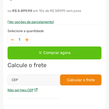
R$
5
.
899
,
90
10
x
R$ 589,99
sem juros
(Ver opções de parcelamento)
－
＋
Comprar agora
Calcule o frete
Calcular o frete
CEP
Não sei meu CEP