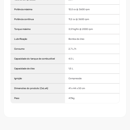
Potência máxima
13,0 cv @ 3600 rpm
Potência contínua
11,2 cv @ 3600 rpm
Torque máximo
3,51 kgfm @ 2000 rpm
Lubrificação
Bomba de óleo
Consumo
2,7 L/h
Capacidade do tanque de combustível
4,5 L
Capacidade de óleo
1,5 L
Ignição
Compressão
Dimensões do produto (CxLxA)
41 x 44 x 50 cm
Peso
47,1kg