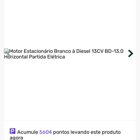
7
º
ventilador
8
º
motosserra
9
º
lavadora
10
º
climatizador
Acumule
5604
pontos levando este produto
agora