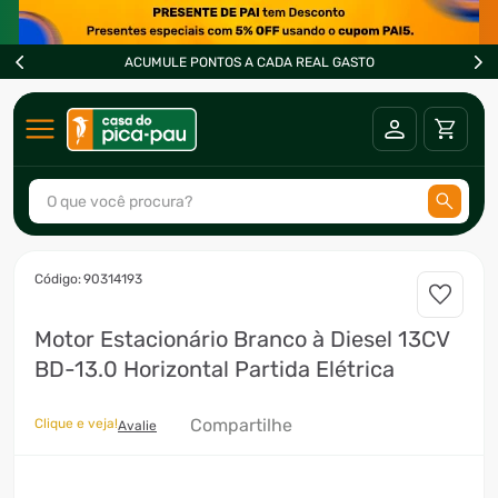
ACUMULE PONTOS A CADA REAL GASTO
O que você procura?
TERMOS MAIS BUSCADOS
:
90314193
1
º
ar condicionado
Motor Estacionário Branco à Diesel 13CV
2
º
fogão
BD-13.0 Horizontal Partida Elétrica
3
º
freezer
4
º
forno
Compartilhe
Clique e veja!
Avalie
5
º
soprador
6
º
cervejeira