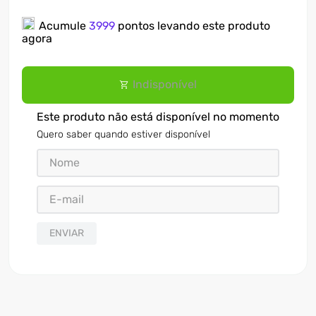
7
º
motosserra
Acumule
3999
pontos levando este produto
agora
8
º
ventilador
9
º
climatizador
Indisponível
10
º
lavadora
Este produto não está disponível no momento
Quero saber quando estiver disponível
ENVIAR