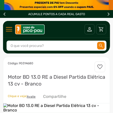
ACUMULE PONTOS A CADA REAL GASTO
O que você procura?
TERMOS MAIS BUSCADOS
:
90314680
1
º
ar condicionado
Motor BD 13.0 RE a Diesel Partida Elétrica
2
º
freezer
13 cv - Branco
3
º
forno
4
º
fogão
Compartilhe
Clique e veja!
Avalie
5
º
cervejeira
6
º
soprador