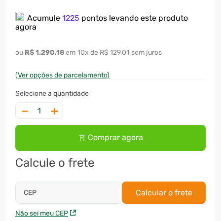
7
º
ventilador
Acumule
1225
pontos levando este produto
agora
8
º
motosserra
9
º
lavadora
R$
1
.
290
,
18
10
x
R$ 129,01
sem juros
10
º
climatizador
(Ver opções de parcelamento)
－
＋
Comprar agora
Calcule o frete
Calcular o frete
CEP
Não sei meu CEP