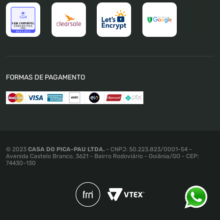
Trocas e Devoluções
Política de Pagamento
Política de Privacidade
Política de Cookies
Termos e Condições
FORMAS DE PAGAMENTO
Política de Promoções e Preços
Mapa do Site
© 2023
CASA DO PICA-PAU LTDA.
- CNPJ: 50.223.823/0001-54 -
Avenida Castelo Branco, 3621 - Bairro Rodoviário - Goiânia/GO - CEP:
74430-130