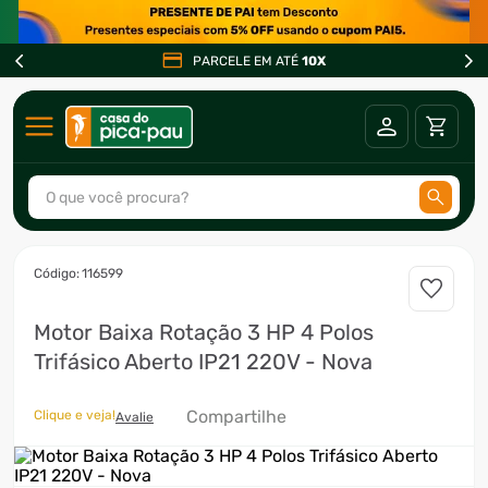
PARCELE EM ATÉ
10X
O que você procura?
TERMOS MAIS BUSCADOS
:
116599
1
º
ar condicionado
Motor Baixa Rotação 3 HP 4 Polos
2
º
fogão
Trifásico Aberto IP21 220V - Nova
3
º
freezer
4
º
forno
Compartilhe
Clique e veja!
Avalie
5
º
soprador
6
º
cervejeira