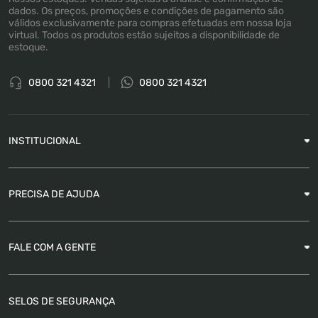
dados. Os preços, promoções e condições de pagamento são
válidos exclusivamente para compras efetuadas em nossa loja
virtual. Todos os produtos estão sujeitos a disponibilidade de
estoque.
0800 321 4321
0800 321 4321
INSTITUCIONAL
Sobre a Empresa
PRECISA DE AJUDA
Nossas Lojas
Blog
Garantia
FALE COM A GENTE
Como Rastrear pedido
É seguro comprar
Atendimento
SELOS DE SEGURANÇA
FAQ
Trabalhe Conosco