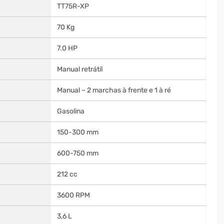
TT75R-XP
70 Kg
7.0 HP
Manual retrátil
Manual – 2 marchas à frente e 1 à ré
Gasolina
150-300 mm
600-750 mm
212 cc
3600 RPM
3,6 L