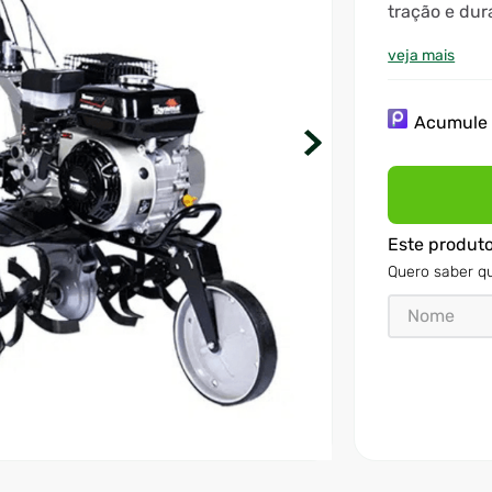
tração e dur
com eficiênc
veja mais
Acumul
Este produt
Quero saber qu