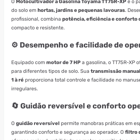
O
Motocultivador a Gasolina Toyama TT75R-XP
é o p
do solo em
hortas, jardins e pequenas lavouras
. Dese
profissional, combina
potência, eficiência e conforto
compacto e resistente.
⚙️ Desempenho e facilidade de op
Equipado com
motor de 7 HP
a gasolina, o TT75R-XP of
para diferentes tipos de solo. Sua
transmissão manual
1 à ré
proporciona total controle e facilidade no manu
irregulares.
🔄 Guidão reversível e conforto op
O
guidão reversível
permite manobras práticas em es
garantindo conforto e segurança ao operador. O
filtro