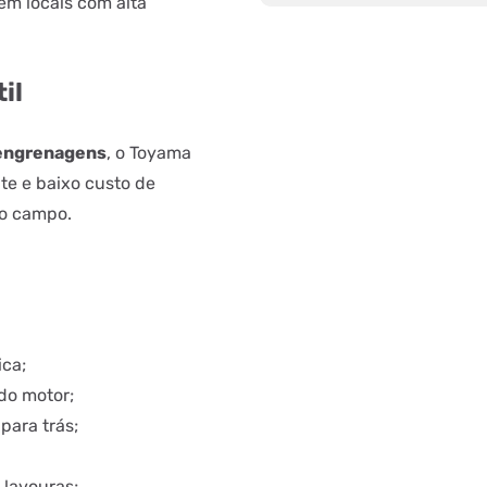
em locais com alta
il
 engrenagens
, o Toyama
e e baixo custo de
no campo.
ica;
do motor;
para trás;
 lavouras;