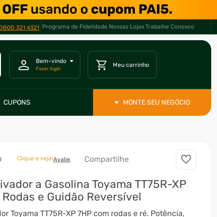
Programa de Fidelidade
Nossas Lojas
Trabalhe Conosco
0800 321 4321
CUPONS
MONTE SEU NEGÓCIO
Compartilhe
Clique e veja!
D
Avalie
ivador a Gasolina Toyama TT75R-XP
Rodas e Guidão Reversível
dor Toyama TT75R-XP 7HP com rodas e ré. Potência,