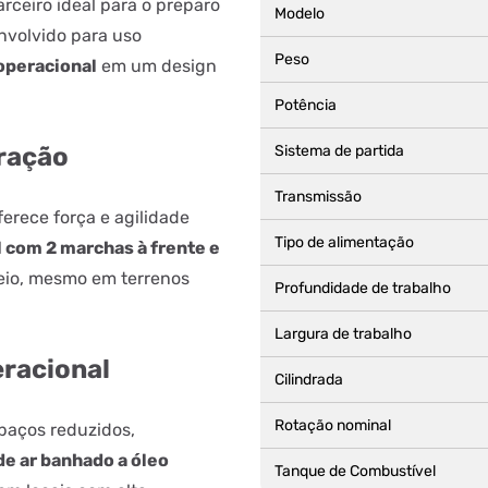
arceiro ideal para o preparo
Modelo
nvolvido para uso
Peso
 operacional
em um design
Potência
eração
Sistema de partida
Transmissão
erece força e agilidade
Tipo de alimentação
 com 2 marchas à frente e
seio, mesmo em terrenos
Profundidade de trabalho
Largura de trabalho
eracional
Cilindrada
Rotação nominal
paços reduzidos,
 de ar banhado a óleo
Tanque de Combustível