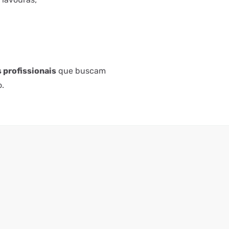
s profissionais
que buscam
o.