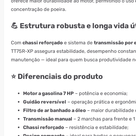
oferece maior durabilidade ao motor, permitindo o uso 
concentração de poeira.
💪 Estrutura robusta e longa vida út
Com
chassi reforçado
e sistema de
transmissão por
TT75R-XP assegura estabilidade, desempenho constant
manutenção — ideal para quem busca produtividade 
⭐ Diferenciais do produto
Motor a gasolina 7 HP
– potência e economia;
Guidão reversível
– operação prática e ergonôm
Filtro de ar banhado a óleo
– maior durabilidade 
Transmissão manual
– 2 marchas para frente e 1 
Chassi reforçado
– resistência e estabilidade;
Design compacto
– ideal para hortas e pequenas