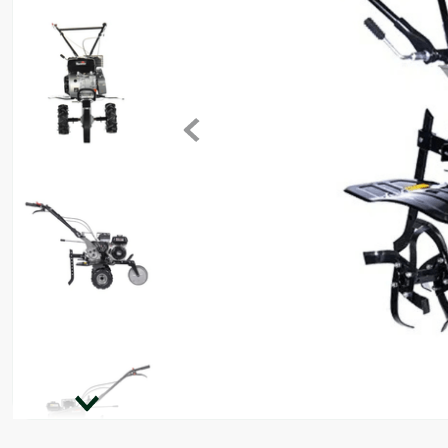
8
º
motosserra
9
º
lavadora
10
º
climatizador