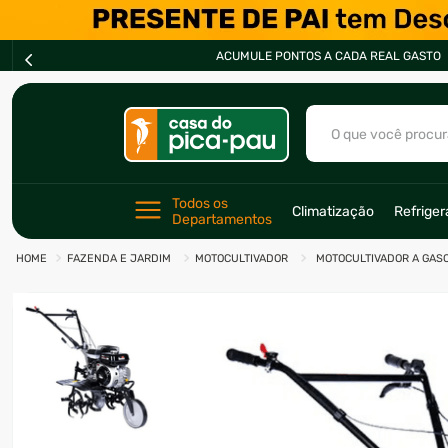
S A CADA REAL GASTO
O que você procur
TERMOS MAIS BU
Todos os 
Climatização
Refrige
Departamentos
1
º
ar condicionad
FAZENDA E JARDIM
MOTOCULTIVADOR
MOTOCULTIVADOR A GASO
2
º
fogão
3
º
freezer
4
º
forno
5
º
soprador
6
º
cervejeira
7
º
ventilador