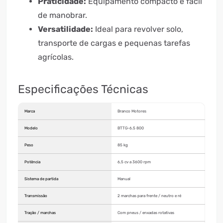
Praticidade:
Equipamento compacto e fácil
de manobrar.
Versatilidade:
Ideal para revolver solo,
transporte de cargas e pequenas tarefas
agrícolas.
Especificações Técnicas
Marca
Branco Motores
Modelo
BTTG-6.5 800
Peso
85 kg
Potência
6,5 cv a 3600 rpm
Sistema de partida
Manual
Transmissão
2 marchas para frente / neutro e ré
Tração / marchas
Com pneus / enxadas rotativas