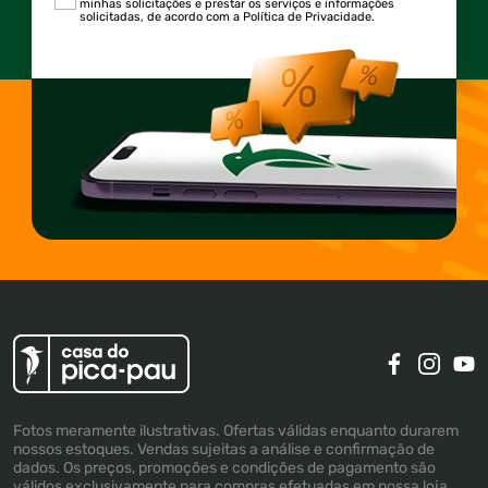
minhas solicitações e prestar os serviços e informações
solicitadas, de acordo com a Política de Privacidade.
Fotos meramente ilustrativas. Ofertas válidas enquanto durarem
nossos estoques. Vendas sujeitas a análise e confirmação de
dados. Os preços, promoções e condições de pagamento são
válidos exclusivamente para compras efetuadas em nossa loja