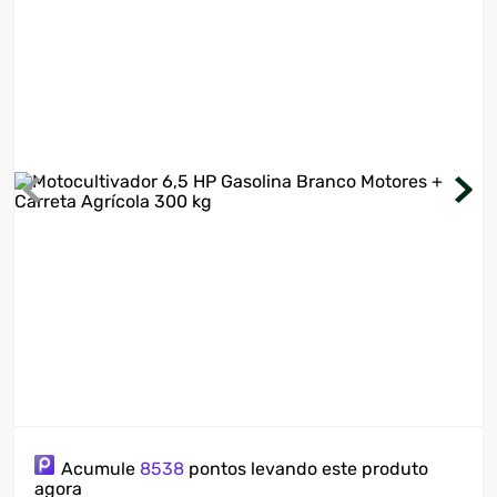
7
º
motosserra
8
º
ventilador
9
º
climatizador
10
º
lavadora
Acumule
8538
pontos levando este produto
agora