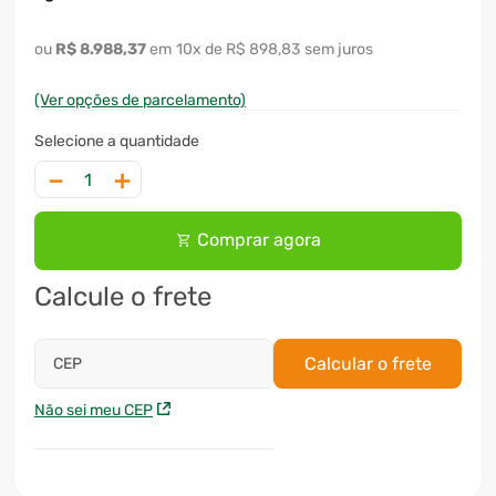
R$
8
.
988
,
37
10
x
R$ 898,83
sem juros
(Ver opções de parcelamento)
－
＋
Comprar agora
Calcule o frete
Calcular o frete
CEP
Não sei meu CEP