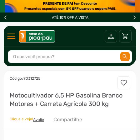
ATÉ 10% OFF À VISTA
O que você procura?
TERMOS MAIS BUSCADOS
:
90312725
1
º
ar condicionado
Motocultivador 6,5 HP Gasolina Branco
2
º
freezer
Motores + Carreta Agrícola 300 kg
3
º
forno
4
º
fogão
Compartilhe
Clique e veja!
Avalie
5
º
cervejeira
6
º
soprador