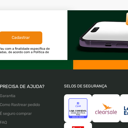
Cadastrar
au com a finalidade específica de
tadas, de acordo com a Política de
PRECISA DE AJUDA?
SELOS DE SEGURANÇA
Garantia
Como Rastrear pedido
É seguro comprar
FAQ