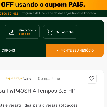
Programa de Fidelidade
Nossas Lojas
Trabalhe Conosco
RCELE EM ATÉ *
10X *
0800 321 4321
CUPONS
MONTE SEU NEGÓCIO
Compartilhe
Clique e veja!
Avalie
a TWP40SH 4 Tempos 3.5 HP -
ta e versátil, ideal para diversas aplicações.