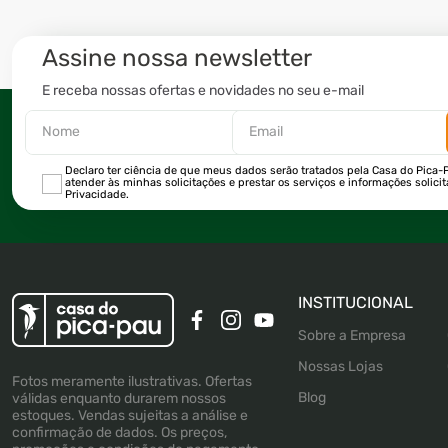
Assine nossa newsletter
E receba nossas ofertas e novidades no seu e-mail
Declaro ter ciência de que meus dados serão tratados pela Casa do Pica-P
atender às minhas solicitações e prestar os serviços e informações solici
Privacidade.
INSTITUCIONAL
Sobre a Empresa
Nossas Lojas
Fotos meramente ilustrativas. Ofertas
Blog
válidas enquanto durarem nossos
estoques. Vendas sujeitas a análise e
confirmação de dados. Os preços,