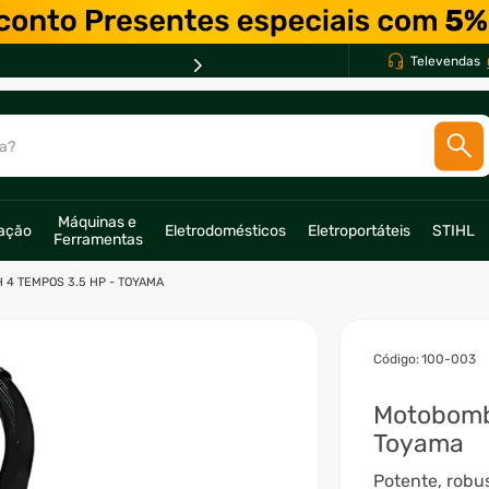
Televendas
PA
a?
SCADOS
Máquinas e 
ração
Eletrodomésticos
Eletroportáteis
STIHL
Ferramentas
o
4 TEMPOS 3.5 HP - TOYAMA
:
100-003
Motobomb
Toyama
Potente, robus