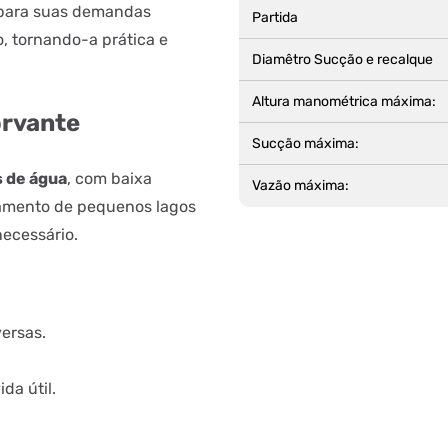
 para suas demandas
Partida
o, tornando-a prática e
Diamêtro Sucção e recalque
Altura manométrica máxima:
orvante
Sucção máxima:
 de água
, com baixa
Vazão máxima:
amento de pequenos lagos
necessário.
versas.
da útil.