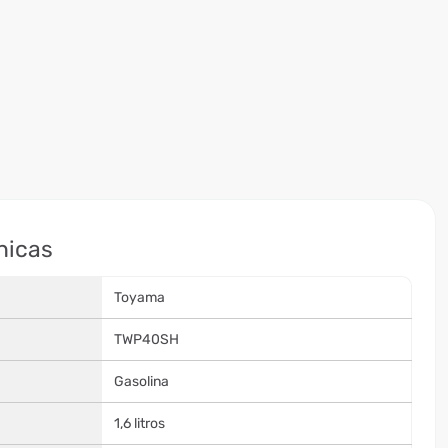
nicas
Toyama
TWP40SH
Gasolina
1,6 litros