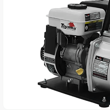
8
º
ventilador
9
º
roçadeira
10
º
lavadora