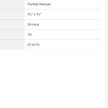
Partida Manual
1½" x 1½"
24 mca
7m
21 m³/h