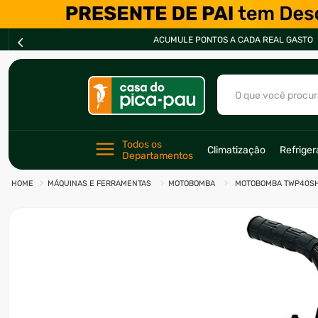
ACUMULE PONTOS A CADA REAL GASTO
O que você procur
TERMOS MAIS BU
Todos os 
Climatização
Refrige
Departamentos
1
º
ar condicionad
MÁQUINAS E FERRAMENTAS
MOTOBOMBA
MOTOBOMBA TWP40SH 
2
º
freezer
3
º
fogão
4
º
forno
5
º
cervejeira
6
º
soprador
7
º
motosserra