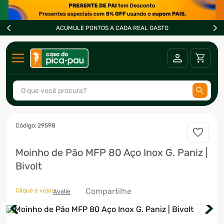
ACUMULE PONTOS A CADA REAL GASTO
O que você procura?
TERMOS MAIS BUSCADOS
:
29598
1
º
ar condicionado
Moinho de Pão MFP 80 Aço Inox G. Paniz |
2
º
freezer
Bivolt
3
º
fogão
4
º
forno
Compartilhe
Clique e veja!
Avalie
5
º
cervejeira
6
º
soprador