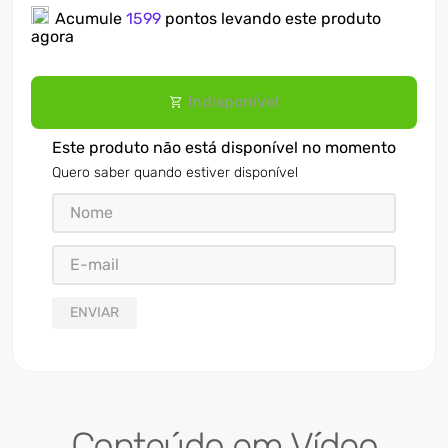
Acumule
1599
pontos levando este produto
7
º
motosserra
agora
8
º
ventilador
Indisponível
9
º
roçadeira
10
º
climatizador
Este produto não está disponível no momento
Quero saber quando estiver disponível
ENVIAR
Conteúdo em Vídeo