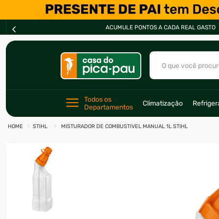
ACUMULE PONTOS A CADA REAL GASTO
O que você procur
TERMOS MAIS BU
Todos os 
Climatização
Refrige
Departamentos
1
º
ar condicionad
STIHL
MISTURADOR DE COMBUSTIVEL MANUAL 1L STIHL
2
º
fogão
3
º
freezer
4
º
forno
5
º
soprador
6
º
cervejeira
7
º
ventilador