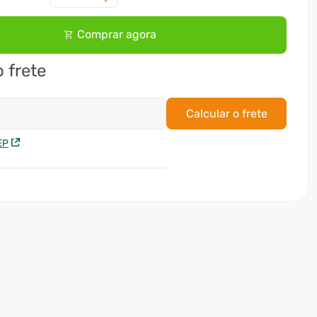
Comprar agora
o frete
Calcular o frete
EP