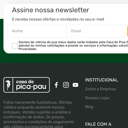
Assine nossa newsletter
E receba nossas ofertas e novidades no seu e-mail
Declaro ter ciência de que meus dados serão tratados pela Casa do Pica-P
atender às minhas solicitações e prestar os serviços e informações solici
Privacidade.
INSTITUCIONAL
Sobre a Empresa
Nossas Lojas
Fotos meramente ilustrativas. Ofertas
Blog
válidas enquanto durarem nossos
estoques. Vendas sujeitas a análise e
confirmação de dados. Os preços,
promoções e condições de pagamento
FALE COM A
são válidos exclusivamente para