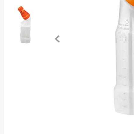
8
º
motosserra
9
º
lavadora
10
º
climatizador