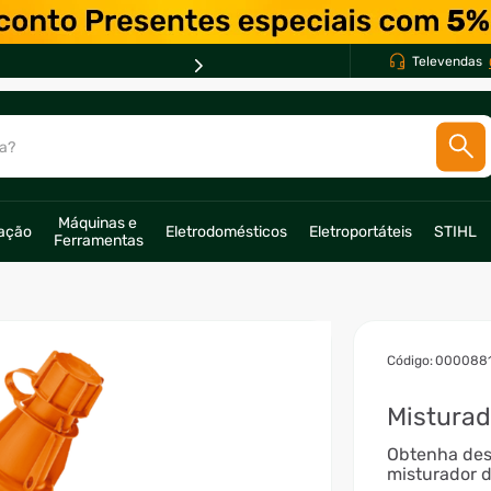
Televendas
a?
SCADOS
Máquinas e 
ração
Eletrodomésticos
Eletroportáteis
STIHL
Ferramentas
o
:
0000881
Misturad
Obtenha des
misturador 