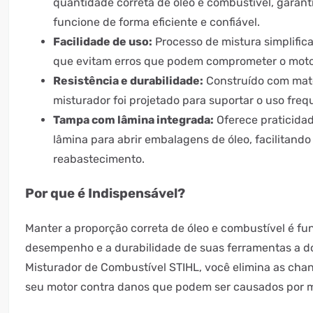
quantidade correta de óleo e combustível, garan
funcione de forma eficiente e confiável.
Facilidade de uso:
Processo de mistura simplific
que evitam erros que podem comprometer o moto
Resistência e durabilidade:
Construído com mater
misturador foi projetado para suportar o uso fre
Tampa com lâmina integrada:
Oferece praticida
lâmina para abrir embalagens de óleo, facilitando
reabastecimento.
Por que é Indispensável?
Manter a proporção correta de óleo e combustível é fu
desempenho e a durabilidade de suas ferramentas a d
Misturador de Combustível STIHL, você elimina as cha
seu motor contra danos que podem ser causados por mi