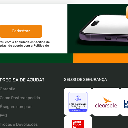
Cadastrar
au com a finalidade específica de
tadas, de acordo com a Política de
PRECISA DE AJUDA?
SELOS DE SEGURANÇA
Garantia
Como Rastrear pedido
É seguro comprar
FAQ
Trocas e Devoluções