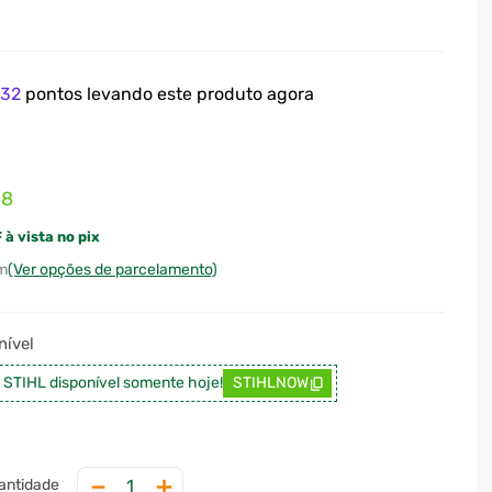
e
32
pontos levando este produto agora
48
 à vista no pix
(Ver opções de parcelamento)
ível
a STIHL disponível somente hoje!
STIHLNOW
－
＋