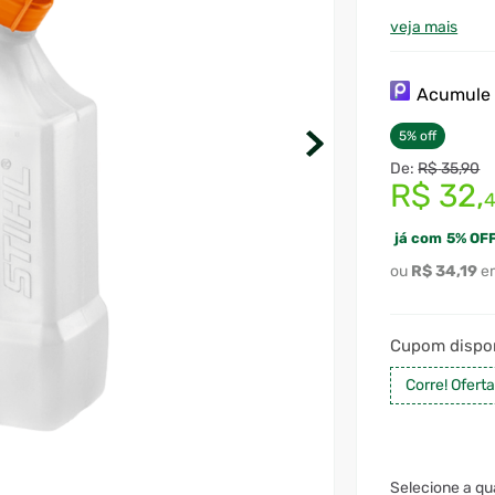
veja mais
Acumul
5
%
off
R$
35
,
90
R$
32
,
já com
5
%
OFF
R$
34
,
19
Cupom dispon
Corre! Ofert