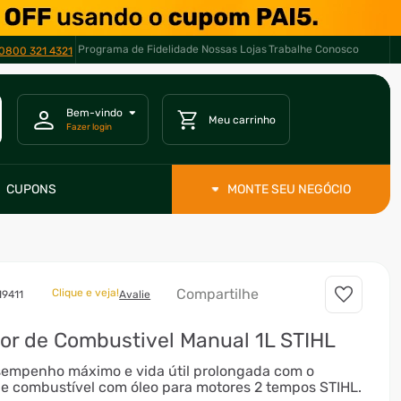
Programa de Fidelidade
Nossas Lojas
Trabalhe Conosco
0800 321 4321
CUPONS
MONTE SEU NEGÓCIO
Compartilhe
Clique e veja!
9411
Avalie
or de Combustivel Manual 1L STIHL
empenho máximo e vida útil prolongada com o
de combustível com óleo para motores 2 tempos STIHL.