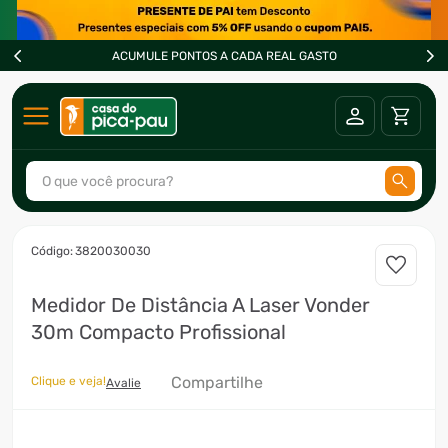
ACUMULE PONTOS A CADA REAL GASTO
O que você procura?
TERMOS MAIS BUSCADOS
:
3820030030
1
º
ar condicionado
Medidor De Distância A Laser Vonder
2
º
fogão
30m Compacto Profissional
3
º
freezer
4
º
forno
Compartilhe
Clique e veja!
Avalie
5
º
soprador
6
º
cervejeira