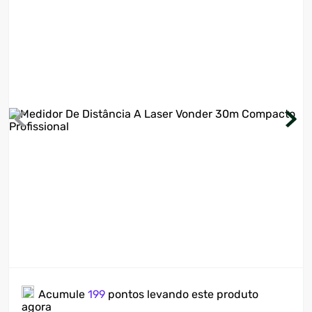
7
º
ventilador
8
º
motosserra
9
º
lavadora
10
º
climatizador
Acumule
199
pontos levando este produto
agora