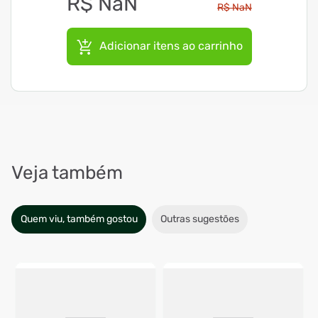
R$
NaN
R$
NaN
Adicionar itens ao carrinho
Veja também
Quem viu, também gostou
Outras sugestões