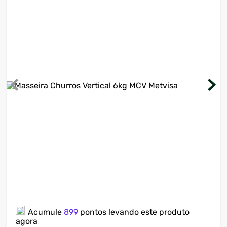
7
º
motosserra
8
º
ventilador
9
º
climatizador
10
º
lavadora
Acumule
899
pontos levando este produto
agora