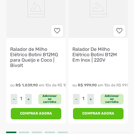
Ralador de Milho
Ralador De Milho
Elétrico Botini B12MQ
Elétrico Botini B12M
para Queijo e Coco |
Em Inox | 220V
Bivolt
929
,
99
ou 
R$
1
.
039
,
90
 em 
10
x de 
R$
103
,
99
ou 
R$
999
,
90
 em 
10
x de 
R$
99
,
99
Adicionar
Adicionar
－
＋
－
＋
ao
ao
carrinho
carrinho
COMPRAR AGORA
COMPRAR AGORA