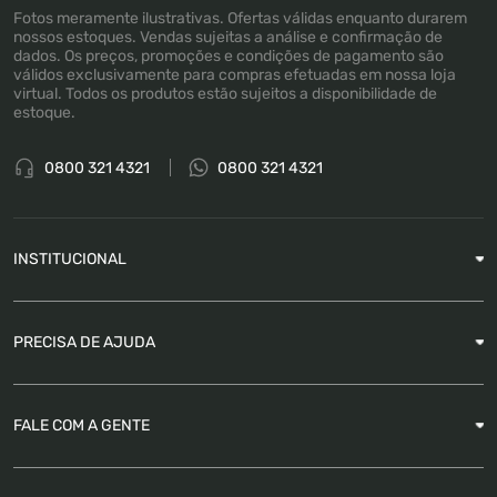
Fotos meramente ilustrativas. Ofertas válidas enquanto durarem
nossos estoques. Vendas sujeitas a análise e confirmação de
dados. Os preços, promoções e condições de pagamento são
válidos exclusivamente para compras efetuadas em nossa loja
virtual. Todos os produtos estão sujeitos a disponibilidade de
estoque.
0800 321 4321
0800 321 4321
INSTITUCIONAL
Sobre a Empresa
PRECISA DE AJUDA
Nossas Lojas
Blog
Garantia
FALE COM A GENTE
Como Rastrear pedido
É seguro comprar
Atendimento