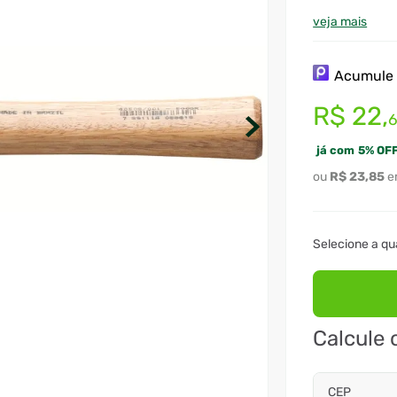
cabo para au
sistema de f
veja mais
aumentar a 
envernizada
são submeti
Acumul
obter uma d
uso contínuo
R$
22
,
já com
5
%
OFF
R$
23
,
85
Calcule 
CEP