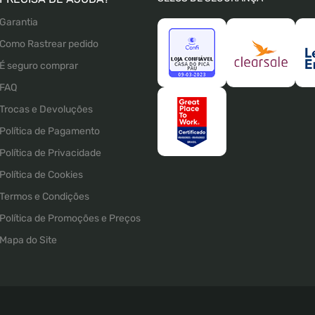
Garantia
Como Rastrear pedido
É seguro comprar
FAQ
Trocas e Devoluções
Política de Pagamento
Política de Privacidade
Política de Cookies
Termos e Condições
Política de Promoções e Preços
Mapa do Site