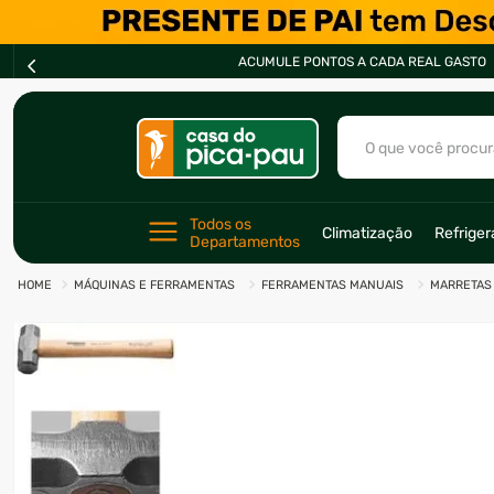
ACUMULE PONTOS A CADA REAL GASTO
O que você procur
TERMOS MAIS BU
Todos os 
Climatização
Refrige
Departamentos
1
º
ar condicionad
MÁQUINAS E FERRAMENTAS
FERRAMENTAS MANUAIS
MARRETAS
2
º
fogão
3
º
freezer
4
º
forno
5
º
soprador
6
º
cervejeira
7
º
ventilador