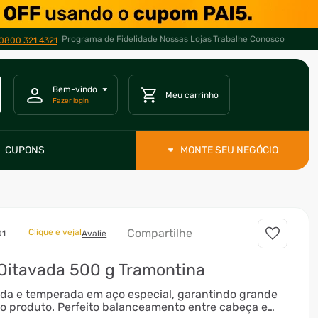
Programa de Fidelidade
Nossas Lojas
Trabalhe Conosco
0800 321 4321
CUPONS
MONTE SEU NEGÓCIO
Compartilhe
Clique e veja!
01
Avalie
Oitavada 500 g Tramontina
ada e temperada em aço especial, garantindo grande
ao produto. Perfeito balanceamento entre cabeça e