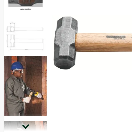
8
º
motosserra
9
º
lavadora
10
º
climatizador