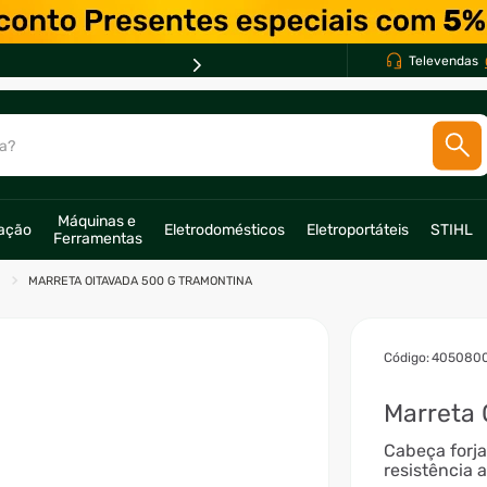
Televendas
a?
SCADOS
Máquinas e 
ração
Eletrodomésticos
Eletroportáteis
STIHL
Ferramentas
o
MARRETA OITAVADA 500 G TRAMONTINA
:
405080
Marreta 
Cabeça forj
resistência 